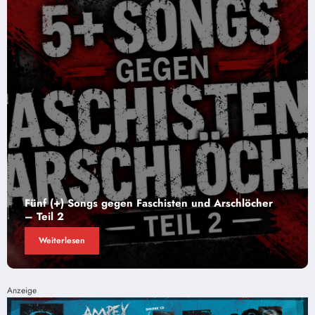
hlöcher
4KANT – Deutschrocknewcomer aus Ostrie
im Interview
Weiterlesen
Anzeige