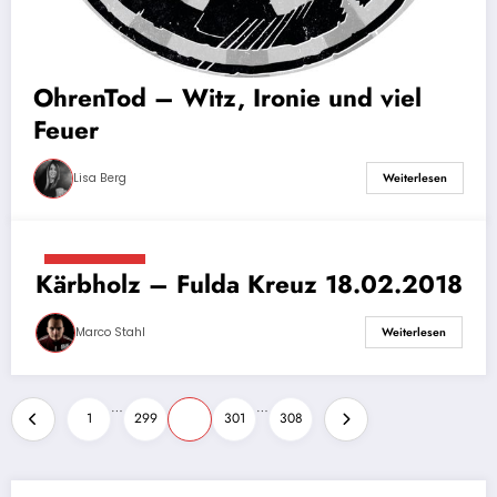
OhrenTod – Witz, Ironie und viel
Feuer
Lisa Berg
Weiterlesen
6. März 2018
Kärbholz – Fulda Kreuz 18.02.2018
Marco Stahl
Weiterlesen
Seitennummerierung
…
…
1
299
300
301
308
der
Beiträge