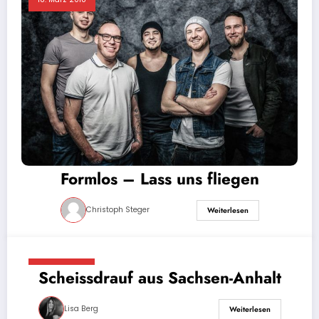
Formlos – Lass uns fliegen
Christoph Steger
Weiterlesen
17. März 2018
Scheissdrauf aus Sachsen-Anhalt
Lisa Berg
Weiterlesen