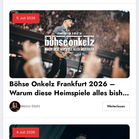
5. Juli 2026
Böhse Onkelz Frankfurt 2026 –
Warum diese Heimspiele alles bisher
Dagewesene übertrafen
Marco Stahl
Weiterlesen
4. Juli 2026