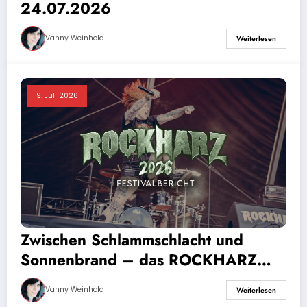
24.07.2026
Vanny Weinhold
Weiterlesen
9. Juli 2026
Zwischen Schlammschlacht und
Sonnenbrand – das ROCKHARZ
2026 hatte alles zu bieten
Vanny Weinhold
Weiterlesen