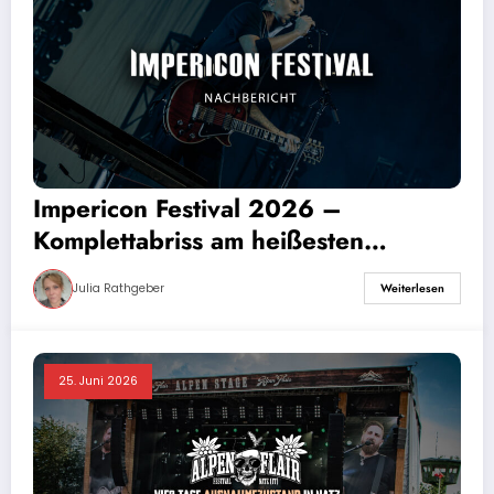
Impericon Festival 2026 –
Komplettabriss am heißesten
Wochenende des Jahres
Julia Rathgeber
Weiterlesen
25. Juni 2026