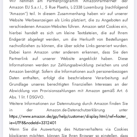
Wir nehmen am Partnerprogramm “AmazonPartnerNet” der
Amazon EU S.a.r.l., 5 Rue Plaetis, L-2338 Luxemburg (nachfolgend
“Amazon”) teil. In diesem Zusammenhang haben wir auf unserer
Website Werbeanzeigen als Links platziert, die zu Angeboten auf
verschiedenen Amazon-Websites führen. Amazon setzt Cookies ein,
hierbei handelt es sich um kleine Textdateien, die auf Ihrem
Endgerät abgelegt werden, um die Herkunft von Bestellungen
nachvollziehen zu können, die über solche Links generiert wurden.
Dabei kann Amazon unter anderem erkennen, dass Sie den
Partnerlink auf unserer Website angeklickt haben. Diese
Informationen werden zur Zahlungsabwicklung zwischen uns und
Amazon benötigt. Sofern die Informationen auch personenbezogen
Daten enthalten, erfolgt die beschriebene Verarbeitung auf
Grundlage unseres berechtigten finanziellen Interesses an der
Abwicklung von Provisionszahlungen mit Amazon gemäß Art. 6
Abs. 1 lit. f DSGVO.
Weitere Informationen zur Datennutzung durch Amazon finden Sie
in der Amazon.de-Datenschutzerklärung unter
https://www.amazon.de/gp/help/customer/display.html/ref=footer_priv
ie=UTF8&nodeId=3312401
Wenn Sie die Auswertung des Nutzerverhaltens via Cookies
blockieren möchten, können Sie Ihren Browser so einstellen, dass