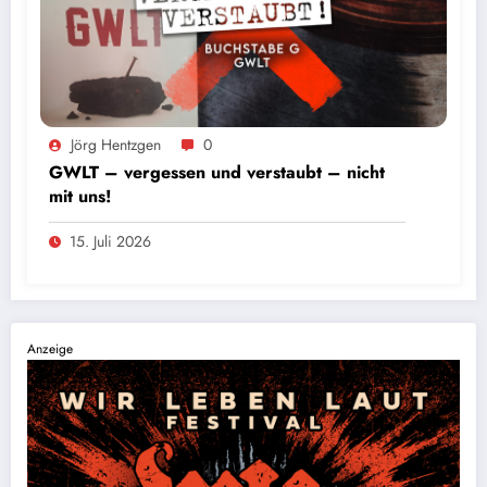
Foto: Andres Valdes
Jörg Hentzgen
0
GWLT – vergessen und verstaubt – nicht
mit uns!
15. Juli 2026
Anzeige