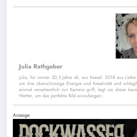
Julia Rathgeber
Julia, für immer 30,5 Jahre alt, aus Kassel. 2018 aus L
um ihre überschüssige Energie und Kreativität und schla
einmal versehentlich zur Kamera griff, legt sie diese 
Wetter, um das perfekte Bild einzufangen.
Anzeige