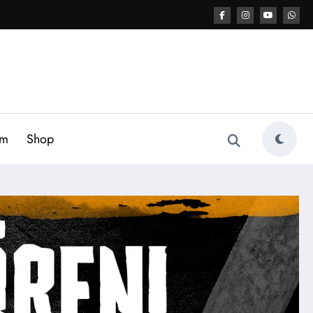
am
Shop