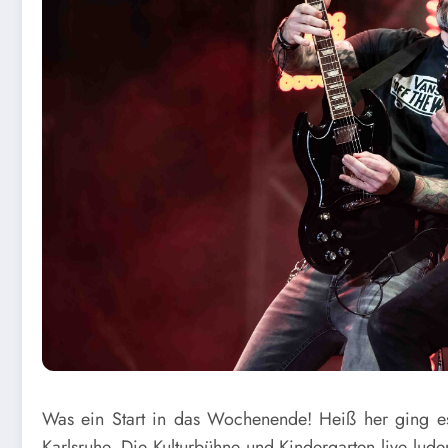
Was ein Start in das Wochenende! Heiß her ging e
Karlsruhe. Die Kulturbühne und Kindergarten live lud