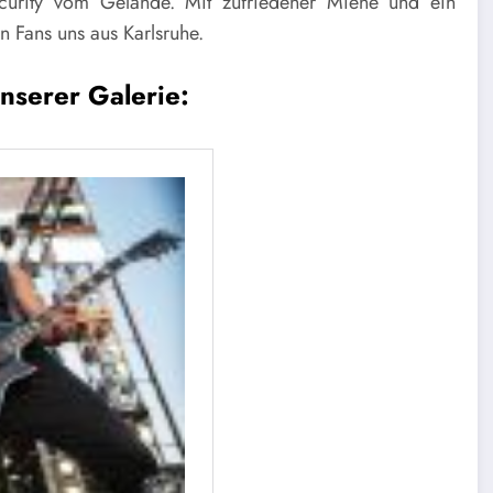
curity vom Gelände.
Mit zufriedener Miene und ein
 Fans uns aus Karlsruhe.
unserer Galerie: