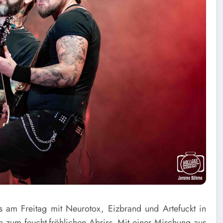
s am Freitag mit
Neurotox
,
Eizbrand
und
Artefuckt
in
en zum feucht-fröhlichen Abriss. Mit einer Mischung aus