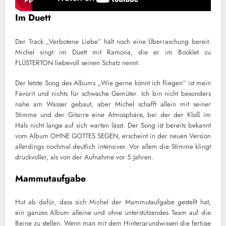
Im Duett
Der Track
„
Verbotene Liebe” hält noch eine Überraschung bereit.
Michel singt im Duett mit Ramona, die er im Booklet zu
FLÜSTERTON liebevoll seinen Schatz nennt.
Der letzte Song des Albums „Wie gerne könnt ich fliegen“ ist mein
Favorit und nichts für schwache Gemüter. Ich bin nicht besonders
nahe am Wasser gebaut, aber Michel schafft allein mit seiner
Stimme und der Gitarre eine Atmosphäre, bei der der Kloß im
Hals nicht lange auf sich warten lässt. Der Song ist bereits bekannt
vom Album OHNE GOTTES SEGEN, erscheint in der neuen Version
allerdings nochmal deutlich intensiver. Vor allem die Stimme klingt
druckvoller, als von der Aufnahme vor 5 Jahren.
Mammutaufgabe
Hut ab dafür, dass sich Mich
el der Mamm
utaufgabe gestellt hat,
ein ganzes Album alleine und ohne unterstützendes Team auf die
Beine zu stellen. Wenn man mit dem Hintergrundwissen die fertige