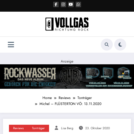
Zum
Inhalt
springen
Anzeige
Home
Reviews
Tonträger
Michel – FLÜSTERTON VÖ: 13.11.2020
Reviews
Tonträger
Lisa Berg
23. Oktober 2020