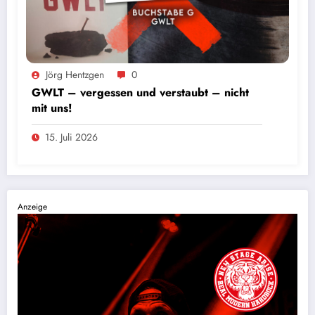
Foto: Andres Valdes
Jörg Hentzgen
0
GWLT – vergessen und verstaubt – nicht
mit uns!
15. Juli 2026
Anzeige