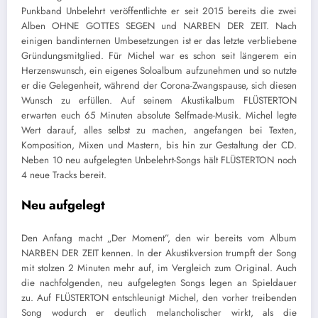
Punkband Unbelehrt
veröffentlichte
er seit 2015 bereits die zwei
Alben OHNE GOTTES SEGEN und NARBEN DER ZEIT. Nach
einigen bandinternen Umbesetzungen ist er das letzte verbliebene
Gründungsmitglied. Für Michel war es schon seit längerem ein
Herzenswunsch, ein eigenes Soloalbum aufzunehmen und so nutzte
er die Gelegenheit, während der Corona-Zwangspause, sich diesen
Wunsch zu erfüllen. Auf seinem Akustikalbum FLÜSTERTON
erwarten euch 65 Minuten absolute
Selfmade
-M
usik. Michel legte
Wert darauf, alles selbst zu machen, angefangen bei Texten,
Komposition, Mixen und Mastern, bis hin zur Gestaltung der CD.
Neben 10 neu aufgelegten Unbelehrt-Songs hält FLÜSTERTON noch
4 neue Tracks bereit.
Neu aufgelegt
Den Anfang macht
„
Der Moment”, den wir bereits vom Album
NARBEN DER ZEIT kennen. In der Akustikversion trumpft der Song
mit stolzen 2 Minuten mehr auf, im Vergleich zum Original. Auch
die nachfolgenden, neu aufgelegten Songs legen an Spieldauer
zu. Auf FLÜSTERTON
entschleunigt
Michel, den vorher treibenden
Song wodurch er deutlich melancholischer wirkt, als die