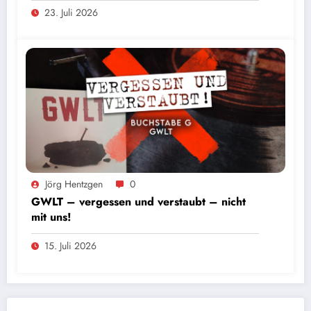
23. Juli 2026
Foto: Andres Valdes
Jörg Hentzgen
0
GWLT – vergessen und verstaubt – nicht
mit uns!
15. Juli 2026