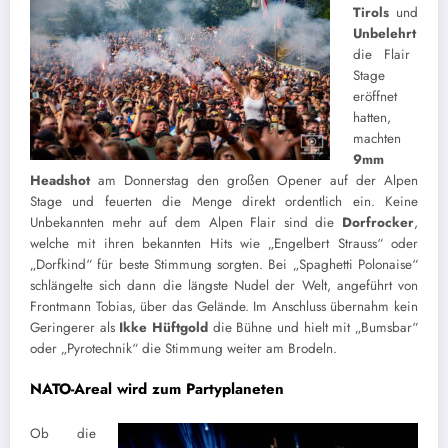
Tirols
und
Unbelehrt
die Flair
Stage
eröffnet
hatten,
machten
9mm
Headshot
am Donnerstag den großen Opener auf der Alpen
Stage und feuerten die Menge direkt ordentlich ein. Keine
Unbekannten mehr auf dem Alpen Flair sind die
Dorfrocker
,
welche mit ihren bekannten Hits wie „Engelbert Strauss“ oder
„Dorfkind“ für beste Stimmung sorgten. Bei „Spaghetti Polonaise“
schlängelte sich dann die längste Nudel der Welt, angeführt von
Frontmann Tobias, über das Gelände. Im Anschluss übernahm kein
Geringerer als
Ikke Hüftgold
die Bühne und hielt mit „Bumsbar“
oder „Pyrotechnik“ die Stimmung weiter am Brodeln.
NATO-Areal wird zum Partyplaneten
Ob die