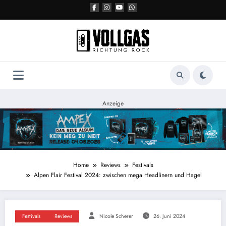
Zum
Inhalt
springen
Anzeige
Home
Reviews
Festivals
Alpen Flair Festival 2024: zwischen mega Headlinern und Hagel
Festivals
Reviews
Nicole Scherer
26. Juni 2024