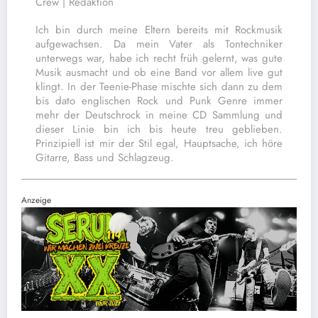
Crew | Redaktion
Ich bin durch meine Eltern bereits mit Rockmusik
aufgewachsen. Da mein Vater als Tontechniker
unterwegs war, habe ich recht früh gelernt, was gute
Musik ausmacht und ob eine Band vor allem live gut
klingt. In der Teenie-Phase mischte sich dann zu dem
bis dato englischen Rock und Punk Genre immer
mehr der Deutschrock in meine CD Sammlung und
dieser Linie bin ich bis heute treu geblieben.
Prinzipiell ist mir der Stil egal, Hauptsache, ich höre
Gitarre, Bass und Schlagzeug.
Anzeige