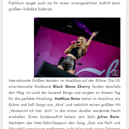
Publikum sorgte auch sie für einen unvergesslichen Auftritt beim
größten Volksfest Südtirols.
Internationale Größen standen im Anschluss auf der Bühne: Die US-
amerikanische Rockband
Black Stone Cherry
fanden ebenfalls
den Weg ins Land der tausend Berge und sorgten an diesem Tag
für die perfekte Mischung.
Matthias Reim
betrat im Anschluss die
Bühne und ließ Songs wie „Idiot“ und natürlich seinen größten Hit
„Verdammt ich lieb‘ dich“ in die immer dunkler werdende Nacht
erschallen. Einen Sonderauftritt bekam sein Sohn
Julian Reim
.
Nachdem das Vater-Sohn-Gespann den Song „Zwei wie Pech und
Schwefel“ gemeinsam performten, gab Julian noch seinen Solosong