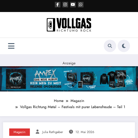
Zum
Inhalt
springen
Anzeige
Home
Magazin
Vollgas Richtung Metal – Festivals mit purer Lebensfreude – Teil 1
Magazin
Julia Rathgeber
12. Mai 2026