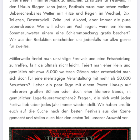
unter freiem Himmel Musik zu lauschen. Es ist Zeit für Festivals. In
den Urlaub fliegen kann jeder, Festivals muss man schon wollen.
Unberechenbares Wetter mit Hitze und Regen im Wechsel, Dixi
Toiletten, Dosenravioli, Zelte und Alkohol, aber immer die pure
Lebensfreude. Wer will schon am Pool liegen, wenn ein kleines
Sommerunwetter einem eine Schlammpackung gratis beschert?
Wir aus der Redaktion entscheiden uns jedenfalls nur allzu gerne
für zweites.
Mittlerweile findet man unzählige Festivals und eine Entscheidung
zu treffen, fällt da oftmals nicht leicht. Feiert man eher klein und
gemütlich mit etwa 5.000 weiteren Gästen oder entscheidet man
sich doch für eine mehrtägige Veranstaltung mit mehr als 50.000
Besuchern? Lieber ein paar Tage mit einem Power Line-up auf
mehreren großen Bühnen oder doch eher kleinere Bands, in
gemütlicher Lagerfeueratmosphäre? Fragen, die sich wohl jeder
Festivalliebhaber jedes Jahr immer wieder stellt. Wir haben uns für
euch auf die Suche nach den besten Festivals aus der Szene
gemacht und stellen euch hier den ersten Teil unserer Auswahl vor.