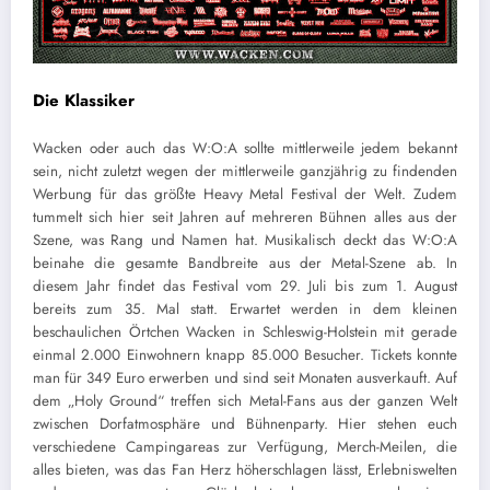
Die Klassiker
Wacken oder auch das W:O:A sollte mittlerweile jedem bekannt
sein, nicht zuletzt wegen der mittlerweile ganzjährig zu findenden
Werbung für das größte Heavy Metal Festival der Welt. Zudem
tummelt sich hier seit Jahren auf mehreren Bühnen alles aus der
Szene, was Rang und Namen hat. Musikalisch deckt das W:O:A
beinahe die gesamte Bandbreite aus der Metal-Szene ab. In
diesem Jahr findet das Festival vom 29. Juli bis zum 1. August
bereits zum 35. Mal statt. Erwartet werden in dem kleinen
beschaulichen Örtchen Wacken in Schleswig-Holstein mit gerade
einmal 2.000 Einwohnern knapp 85.000 Besucher. Tickets konnte
man für 349 Euro erwerben und sind seit Monaten ausverkauft. Auf
dem „Holy Ground“ treffen sich Metal-Fans aus der ganzen Welt
zwischen Dorfatmosphäre und Bühnenparty. Hier stehen euch
verschiedene Campingareas zur Verfügung, Merch-Meilen, die
alles bieten, was das Fan Herz höherschlagen lässt, Erlebniswelten