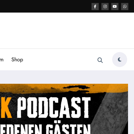
am
Shop