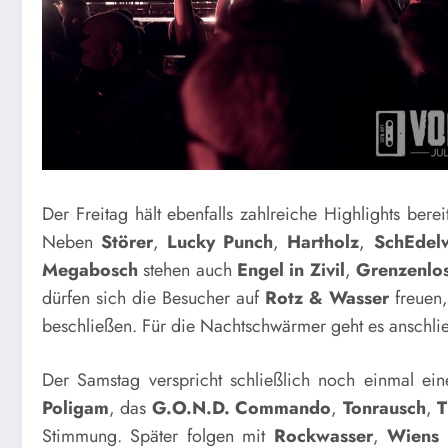
Der Freitag hält ebenfalls zahlreiche Highlights ber
Neben
Störer
,
Lucky Punch
,
Hartholz
,
SchEdel
Megabosch
stehen auch
Engel in Zivil
,
Grenzenlo
dürfen sich die Besucher auf
Rotz & Wasser
freuen
beschließen. Für die Nachtschwärmer geht es anschli
Der Samstag verspricht schließlich noch einmal ein
Poligam
, das
G.O.N.D.
Commando
,
Tonrausch
,
T
Stimmung. Später folgen mit
Rockwasser
,
Wiens 