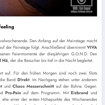
feeling
estivalwochenende. Den Anfang auf der Mainstage macht
auf der Painstage folgt. Anschließend übernimmt
VIVA
ssenen Feiermomente der diesjährigen G.O.N.D. Den
l Hä
, der die Besucher bis tief in die Nacht begleitet.
rt auf. Für den frühen Morgen sind noch zwei Slots
 die Band
D!rekt
. Im Nachgang stehen unter anderem
ot
und
Chaos Messerschmitt
auf der Bühne. Gegen
nd
Pro-Pain
auf dem Programm. Mit
Eizbrand
und
er, ehe einer der ersten Höhepunkte des Wochenendes