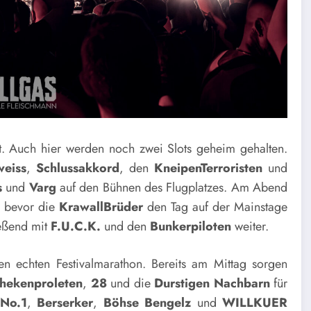
eit. Auch hier werden noch zwei Slots geheim gehalten.
weiss
,
Schlussakkord
, den
KneipenTerroristen
und
s
und
Varg
auf den Bühnen des Flugplatzes. Am Abend
, bevor die
KrawallBrüder
den Tag auf der Mainstage
eßend mit
F.U.C.K.
und den
Bunkerpiloten
weiter.
en echten Festivalmarathon. Bereits am Mittag sorgen
hekenproleten
,
28
und die
Durstigen
Nachbarn
für
No.1
,
Berserker
,
Böhse Bengelz
und
WILLKUER