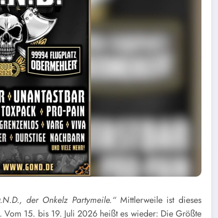
.N.D., der Onkelz Partymeile.“
Mittlerweile ist dieses
 Vom 15. bis 19. Juli 2026 heißt es wieder: Die Größte