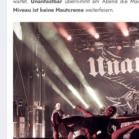
wartet.
Unantastbar
übernimmt am Abend die Mains
Niveau ist keine Hautcreme
weiterfeiern.