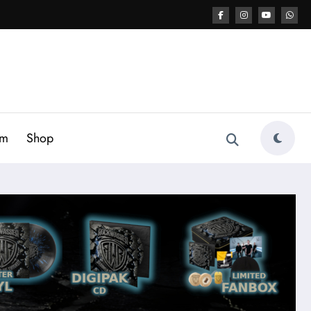
am
Shop