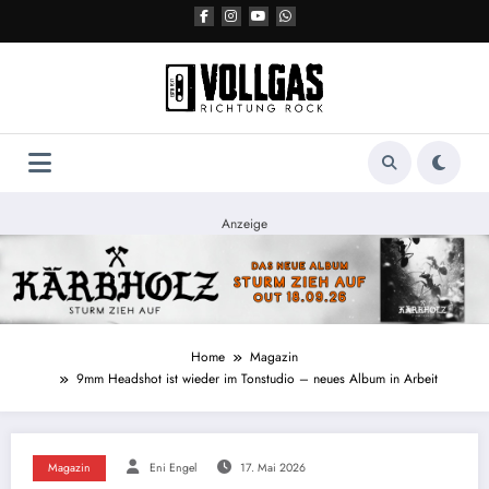
Zum
Inhalt
springen
Anzeige
Home
Magazin
9mm Headshot ist wieder im Tonstudio – neues Album in Arbeit
Magazin
Eni Engel
17. Mai 2026