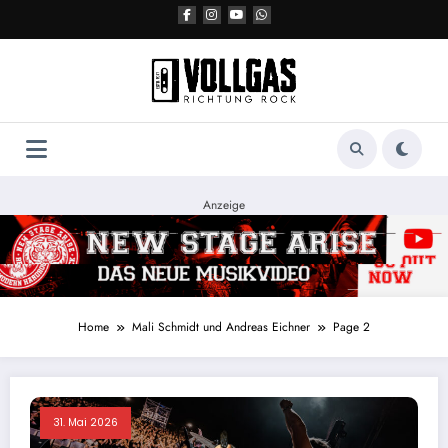
Zum
Inhalt
springen
Anzeige
Home
Mali Schmidt
und
Andreas Eichner
Page 2
31. Mai 2026