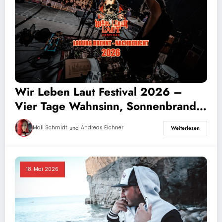
Wir Leben Laut Festival 2026 –
Vier Tage Wahnsinn, Sonnenbrand
und stabile Eskalation
und
Mali Schmidt
Andreas Eichner
Weiterlesen
18. Mai 2026