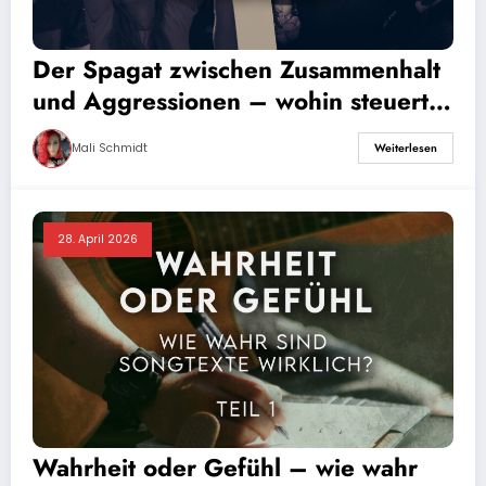
Der Spagat zwischen Zusammenhalt
und Aggressionen – wohin steuert
unsere Szene?
Mali Schmidt
Weiterlesen
28. April 2026
Wahrheit oder Gefühl – wie wahr