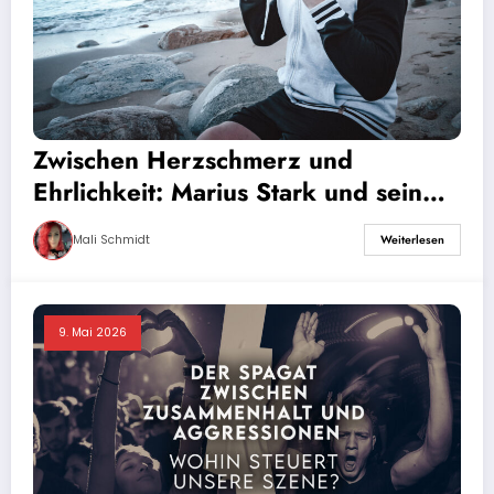
Zwischen Herzschmerz und
Ehrlichkeit: Marius Stark und sein
eigener Weg ins Soloprojekt
Mali Schmidt
Weiterlesen
9. Mai 2026