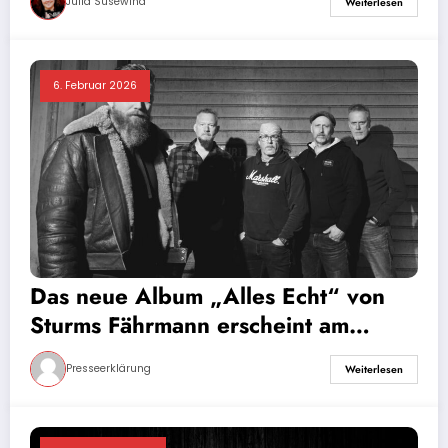
Julia Susewind
Weiterlesen
6. Februar 2026
Das neue Album „Alles Echt“ von
Sturms Fährmann erscheint am
20.02.2026 als CD, LP und als
Presseerklärung
Weiterlesen
limitierte Box!