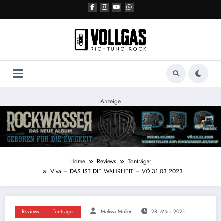
Zum
Inhalt
springen
Anzeige
Home
Reviews
Tonträger
Viva – DAS IST DIE WAHRHEIT – VÖ 31.03.2023
Reviews
Tonträger
Melissa Müller
28. März 2023