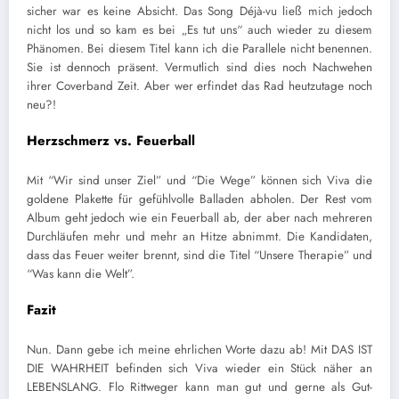
sicher war es keine Absicht. Das Song Déjà-vu ließ mich jedoch
nicht los und so kam es bei „Es tut uns“ auch wieder zu diesem
Phänomen. Bei diesem Titel kann ich die Parallele nicht benennen.
Sie ist dennoch präsent. Vermutlich sind dies noch Nachwehen
ihrer Coverband Zeit. Aber wer erfindet das Rad heutzutage noch
neu?!
Herzschmerz vs. Feuerball
Mit “Wir sind unser Ziel” und “Die Wege” können sich Viva die
goldene Plakette für gefühlvolle Balladen abholen. Der Rest vom
Album geht jedoch wie ein Feuerball ab, der aber nach mehreren
Durchläufen mehr und mehr an Hitze abnimmt. Die Kandidaten,
dass das Feuer weiter brennt, sind die Titel “Unsere Therapie” und
“Was kann die Welt”.
Fazit
Nun. Dann gebe ich meine ehrlichen Worte dazu ab! Mit DAS IST
DIE WAHRHEIT befinden sich Viva wieder ein Stück näher an
LEBENSLANG. Flo Rittweger kann man gut und gerne als Gut-