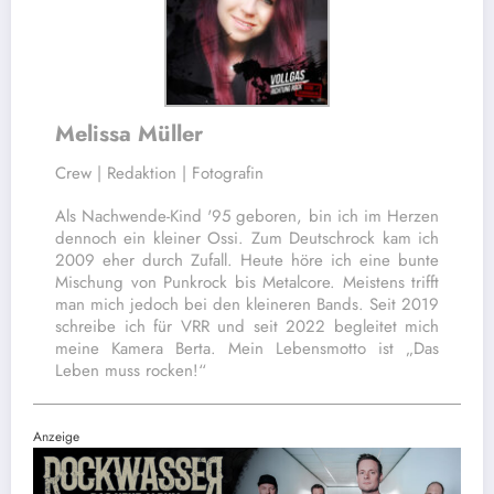
Melissa Müller
Crew | Redaktion | Fotografin
Als Nachwende-Kind '95 geboren, bin ich im Herzen
dennoch ein kleiner Ossi. Zum Deutschrock kam ich
2009 eher durch Zufall. Heute höre ich eine bunte
Mischung von Punkrock bis Metalcore. Meistens trifft
man mich jedoch bei den kleineren Bands. Seit 2019
schreibe ich für VRR und seit 2022 begleitet mich
meine Kamera Berta. Mein Lebensmotto ist „Das
Leben muss rocken!“
Anzeige