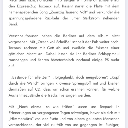
Nach dem obligatorischen Intro steigen wir ohne Umschweife auf
den Express-Zug Toxpack auf. Rasant startet die Platte mit dem
namensgebenden Song „Zwanzig.Tausend Volt“ und verkündet die
spannungsgeladene Rückkehr der unter Starkstrom stehenden
Band.
Verschnaufpausen haben die Berliner auf dem Album nicht
vorgesehen. Mit „Ozean voll Scheiße“ schnellt der Puls weiter hoch.
Toxpack rechnen mit Gott ab und zweifeln die Existenz einer
göttlichen Macht an. Dabei lassen sie ihr Berliner Schlappmaul
raushängen und fahren härtetechnisch nochmal einige PS mehr
auf.
„Bastarde für alle Zeit“, „Totgeglaubt, doch neugeboren“, „Kopf
durch die Wand“ bringen kiloweise Sprengstoff mit und knallen
dermaßen auf CD, dass wir schon erahnen können, für welche
Ausnahmezustände die Tracks live sorgen werden.
Mit „Noch einmal so wie früher“ lassen uns Toxpack in
Erinnerungen an vergangenen Tagen schwelgen, bevor sie sich mit
„Himmelwärts“ von der Platte und von einem geliebten Menschen
verabschieden, der viel zu früh von uns gegangen ist. Ruhiger,