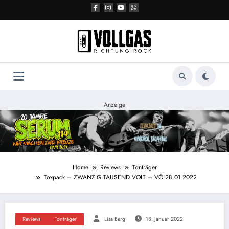
Zum
Inhalt
springen
Anzeige
Home
Reviews
Tonträger
Toxpack – ZWANZIG.TAUSEND VOLT – VÖ 28.01.2022
Reviews
Tonträger
Lisa Berg
18. Januar 2022