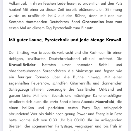
Volksmusik in ihren feschen Lederhosen so ordentlich auf den Putz
hauten! Mit einer zu dieser Zeit bereits phänomenalen Stimmung
wurde es urplötzlich heiß auf der Bühne, denn mit der aus
Kempten stammenden Deutschrock Band
Grenzenlos
kam zum
ersten Mal an diesem Tag Pyrotechnik zum Einsatz.
Mit guter Laune, Pyrotechnik und jede Menge Krawall
Der Einstieg war bravourös verbracht und die Rushhour für einen
deftigen, knallharten Deutschrockabend offiziell eröffnet. Die
KrawallBrüder
betraten unter tosenden Beifall und
ohrenbetäubenden Sprechchören die Mainstage und fegten wie
ein feuriger Tornado über die Bühne hinweg. Mit einer
sagenhaften Feuershow, schroffen Gitarrenriffs und donnernden
Schlagzeugrhythmen überzeugte die Saarländer Oi!-Band auf
ganzer Linie. Mit fetten Sounds und mächtigen Kanonenschlägen
etablierte sich auch die letzte Band dieses Abends
Maerzfeld
, die
einen heißen und perfekten ersten Party Tag erfolgreich
abrundeten! Wer bis dahin noch genug Power und Energie in Petto
hatte, konnte sich von 0:30 Uhr bis 03:00 Uhr im anliegenden
Bierzelt, der sogenannten Partystage, vergnügen und bis früh in