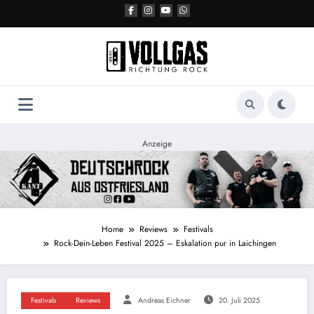
Zum
Inhalt
springen
Anzeige
Home
Reviews
Festivals
Rock-Dein-Leben Festival 2025 – Eskalation pur in Laichingen
Festivals
Reviews
Andreas Eichner
20. Juli 2025