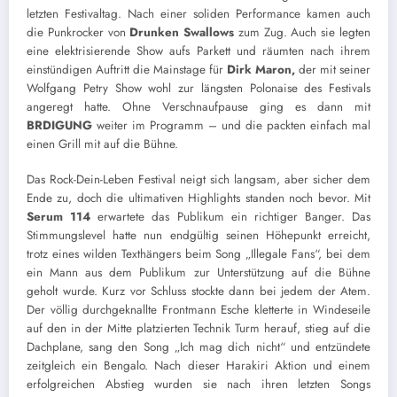
letzten Festivaltag. Nach einer soliden Performance kamen auch
die Punkrocker von
Drunken Swallows
zum Zug. Auch sie legten
eine elektrisierende Show aufs Parkett und räumten nach ihrem
einstündigen Auftritt die Mainstage für
Dirk Maron,
der mit seiner
Wolfgang Petry Show wohl zur längsten Polonaise des Festivals
angeregt hatte. Ohne Verschnaufpause ging es dann mit
BRDIGUNG
weiter im Programm – und die packten einfach mal
einen Grill mit auf die Bühne.
Das Rock-Dein-Leben Festival neigt sich langsam, aber sicher dem
Ende zu, doch die ultimativen Highlights standen noch bevor. Mit
Serum 114
erwartete das Publikum ein richtiger Banger. Das
Stimmungslevel hatte nun endgültig seinen Höhepunkt erreicht,
trotz eines wilden Texthängers beim Song „Illegale Fans“, bei dem
ein Mann aus dem Publikum zur Unterstützung auf die Bühne
geholt wurde. Kurz vor Schluss stockte dann bei jedem der Atem.
Der völlig durchgeknallte Frontmann Esche kletterte in Windeseile
auf den in der Mitte platzierten Technik Turm herauf, stieg auf die
Dachplane, sang den Song „Ich mag dich nicht“ und entzündete
zeitgleich ein Bengalo. Nach dieser Harakiri Aktion und einem
erfolgreichen Abstieg wurden sie nach ihren letzten Songs