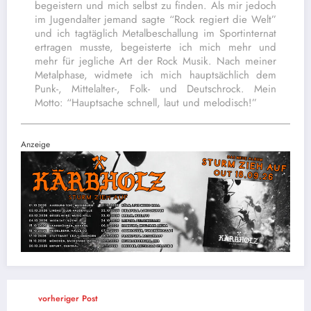
begeistern und mich selbst zu finden. Als mir jedoch
im Jugendalter jemand sagte “Rock regiert die Welt”
und ich tagtäglich Metalbeschallung im Sportinternat
ertragen musste, begeisterte ich mich mehr und
mehr für jegliche Art der Rock Musik. Nach meiner
Metalphase, widmete ich mich hauptsächlich dem
Punk-, Mittelalter-, Folk- und Deutschrock. Mein
Motto: “Hauptsache schnell, laut und melodisch!”
Anzeige
vorheriger Post