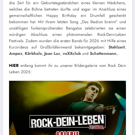
die Zeit für ein Geburtstagsständchen eines kleinen Mädchens,
welches die Bühne betreten durfte und sogar im Anschluss eines
gemeinschaftlichen Happy Birthday ein Drumfell geschenkt
bekommen hat. Mit ihrem letzten Song „Das Stadion brennt“ und
unzähligen funkensprühenden Bengalos zelebrierten sie einen
würdigen Abschluss eines phänomenalen Rock-Dein-Leben
Festivals. Zudem wurden die ersten Bands für 2026 mit Hilfe eines
Kurzvideos auf Großbildleinwand bekanntgegeben:
Stahlzeit
,
Ampex
,
Kärbholz
,
Jean Luc
,
voXXclub
und
Schattenmann.
HIER
entlang kommt ihr zu unserer Bildergalerie vom Rock Dein
Leben 2025: