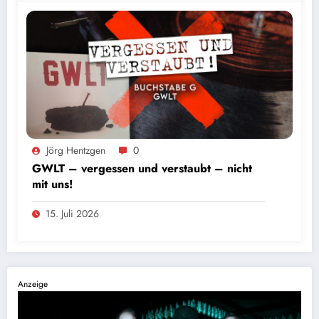
Foto: Andres Valdes
Jörg Hentzgen
0
GWLT – vergessen und verstaubt – nicht
mit uns!
15. Juli 2026
Anzeige