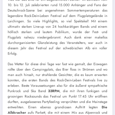
10. bis 12. Juli zelebrierten rund 15.000 Anhänger und Fans der
Deutschrock-Szene bei angenehmen Sommertemperaturen das
legendäre Rock-Dein-Leben Festival auf dem Flugplatzgelände in
Laichingen. So viele Highlights, so viel Spektakel! Mit einem
ultimativ starken Line-up von 24 hochkarätigen Bands und einem
höllisch starken und lautem Publikum, wurde der Fest- und
Flugplatz nahezu niedergebrannt. Auch dank einer makellos
durchorganisierten Glanzleistung des Veranstalters, war auch in
diesem Jahr das Festival auf der schwäbischen Alb ein voller
Erfolg.
Das Wetter für diese drei Tage war fast wie gemalt, der Eiswagen
rollte über den Campingplatz, das Bier floss in Strömen und wo
man auch hinsah, nur strahlende Gesichter, die es kaum erwarten
konnten, die ersten Bands des Rock-Dein-Leben Festivals live zu
erleben. Beste Voraussetzungen also für die äußerst sympathische
Punkrock und Ska Band
33RPM
, die mit ihren funkigen und
groovigen Rocksounds das Festival um Punkt 17:45 Uhr eröffnen
durften, ausgelassenes Partyfeeling versprühten und die Mainstage
entweihten. Einen ebenso grandiosen Auftritt legten
Die
Albkracher
aufs Parkett, die mit einem Mix aus Alpenrock und