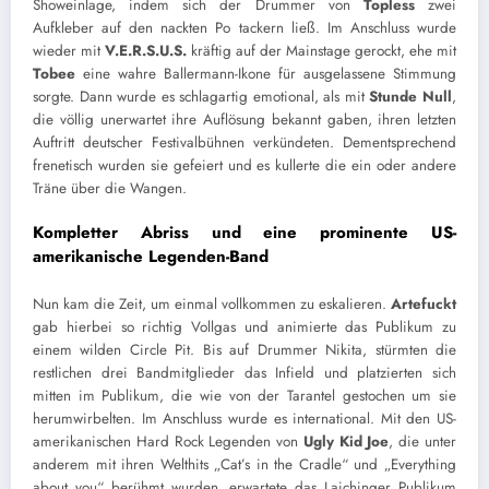
Showeinlage, indem sich der Drummer von
Topless
zwei
Aufkleber auf den nackten Po tackern ließ. Im Anschluss wurde
wieder mit
V.E.R.S.U.S.
kräftig auf der Mainstage gerockt, ehe mit
Tobee
eine wahre Ballermann-Ikone für ausgelassene Stimmung
sorgte. Dann wurde es schlagartig emotional, als mit
Stunde Null
,
die völlig unerwartet ihre Auflösung bekannt gaben, ihren letzten
Auftritt deutscher Festivalbühnen verkündeten. Dementsprechend
frenetisch wurden sie gefeiert und es kullerte die ein oder andere
Träne über die Wangen.
Kompletter Abriss und eine prominente US-
amerikanische Legenden-Band
Nun kam die Zeit, um einmal vollkommen zu eskalieren.
Artefuckt
gab hierbei so richtig Vollgas und animierte das Publikum zu
einem wilden Circle Pit. Bis auf Drummer Nikita, stürmten die
restlichen drei Bandmitglieder das Infield und platzierten sich
mitten im Publikum, die wie von der Tarantel gestochen um sie
herumwirbelten. Im Anschluss wurde es international. Mit den US-
amerikanischen Hard Rock Legenden von
Ugly Kid Joe
, die unter
anderem mit ihren Welthits „Cat’s in the Cradle“ und „Everything
about you“ berühmt wurden, erwartete das Laichinger Publikum