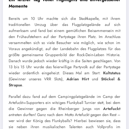
Momente
Bereits um 10 Uhr machte sich die Stadtkapelle, mit ihrem
traditionellen Umzug über das Flugplatzgelände auf sich
aufmerksam und fand bei einem gemütlichen Beisammensein mit
den Frühaufstehern auf der Partystage ihren Platz. Im Anschluss
versammelten sich so viele Besucher wie möglich, wie schon im
Voraus angekündigt, auf der Landebahn des Flugplatzes für das
größte gemeinsame Gruppenbild der Rock-Dein-Leben Historie.
Danach wurde jedoch wieder kräftig in die Saiten geschlagen. Von
13 bis 15 Uhr wurde das feierwillige Partyvolk auf der Partystage
wieder ordentlich eingeheizt. Dieses Mal am Start:
Kultstatus
(Gewinner unseres VRR Slots),
Adrian Hirt
und
Stöckel &
Strapse
.
Parallel dazu fand auf dem Campingplatzgelände im Camp der
Artefuckt
–
Supporters ein witziges Flunkyball Turnier statt, bei dem
die Gewinner gegen die Rheinberger Jungs von
Artefuckt
antreten durften! Ganz nach dem Motto Artefuckt gegen den Rest –
wer wird der König des Flunkyballs? Hierbei bewiesen sie, dass
sie neben ihren musikalischen Talenten auch Vollprofis im