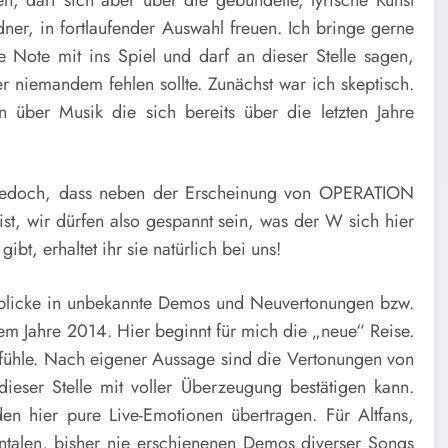
er, in fortlaufender Auswahl freuen. Ich bringe gerne
e Note mit ins Spiel und darf an dieser Stelle sagen,
ier niemandem fehlen sollte. Zunächst war ich skeptisch.
 über Musik die sich bereits über die letzten Jahre
t jedoch, dass neben der Erscheinung von OPERATION
wir dürfen also gespannt sein, was der W sich hier
gibt, erhaltet ihr sie natürlich bei uns!
inblicke in unbekannte Demos und Neuvertonungen bzw.
 Jahre 2014. Hier beginnt für mich die „neue“ Reise.
ühle. Nach eigener Aussage sind die Vertonungen von
eser Stelle mit voller Überzeugung bestätigen kann.
n hier pure Live-Emotionen übertragen. Für Altfans,
talen, bisher nie erschienenen Demos diverser Songs