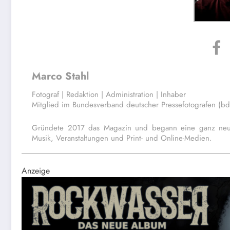
Marco Stahl
Fotograf | Redaktion | Administration | Inhaber
Mitglied im Bundesverband deutscher Pressefotografen (b
Gründete 2017 das Magazin und begann eine ganz neue,
Musik, Veranstaltungen und Print- und Online-Medien.
Anzeige