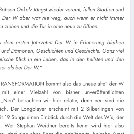
Böhsen Onkelz längst wieder vereint, füllen Stadien und
e. Der W aber war nie weg, auch wenn er nicht immer
 zu ziehen und die Tür in eine neue zu öffnen.
em ersten Jahrzehnt Der W in Erinnerung bleiben
ern und Dämonen, Geschichten und Geschichte. Ganz viel
che Blick in ein Leben, das in den hellsten und den
er als bei Der W.“
RANSFORMATION kommt also das „neue alte“ der W
it einer Vielzahl von bisher unveröffentlichten
„Neu“ betrachten wir hier relativ, denn neu sind die
lich. Der Longplayer erscheint mit 2 Silberlingen von
it 19 Songs einen Einblick durch die Welt des W´s, der
eht. Wer Stephan Weidner bereits kennt wird hier also
en, darf sich aber über die gebündelte, lyrische Kunst