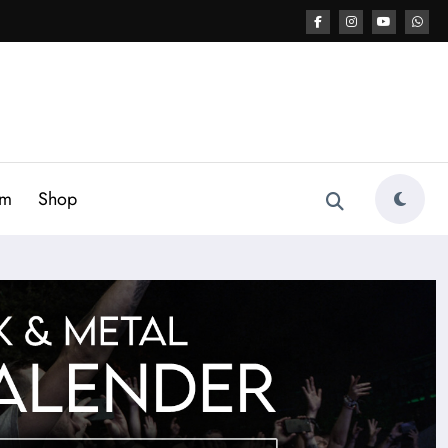
am
Shop