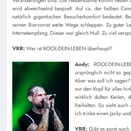
Veränderungen sind: Die Nebenbühne kommt neben 
wird abwechselnd bespielt. Auf ca. der halben Camp
natürlich gigantischen Besucherkomfort bedeutet. B
seinen Biervorrat weite Wege schleppen. Zu guter Le
Internetempfang. Dieser war gleich Null. Zu viel versp
VRR:
Wer ist ROCK-DEIN-LEBEN überhaupt?
Andy:
ROCK-DEIN-LEBE
ursprünglich nicht so gep
Aber was soll ich sagen?
nur den Kopf für alles hi
wirklich duften Kerlen,
freihalten. So sieht auch
ich trinke einen Jacky un
VRR:
Gibt es sonst noch