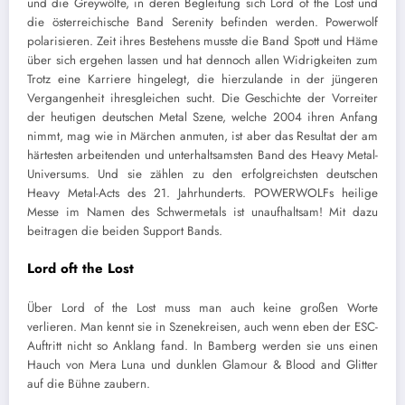
und die Greywölfe, in deren Begleitung sich Lord of the Lost und
die österreichische Band Serenity befinden werden. Powerwolf
polarisieren. Zeit ihres Bestehens musste die Band Spott und Häme
über sich ergehen lassen und hat dennoch allen Widrigkeiten zum
Trotz eine Karriere hingelegt, die hierzulande in der jüngeren
Vergangenheit ihresgleichen sucht. Die Geschichte der Vorreiter
der heutigen deutschen Metal Szene, welche 2004 ihren Anfang
nimmt, mag wie in Märchen anmuten, ist aber das Resultat der am
härtesten arbeitenden und unterhaltsamsten Band des Heavy Metal-
Universums. Und sie zählen zu den erfolgreichsten deutschen
Heavy Metal-Acts des 21. Jahrhunderts. POWERWOLFs heilige
Messe im Namen des Schwermetals ist unaufhaltsam! Mit dazu
beitragen die beiden Support Bands.
Lord oft the Lost
Über Lord of the Lost muss man auch keine großen Worte
verlieren. Man kennt sie in Szenekreisen, auch wenn eben der ESC-
Auftritt nicht so Anklang fand. In Bamberg werden sie uns einen
Hauch von Mera Luna und dunklen Glamour & Blood and Glitter
auf die Bühne zaubern.