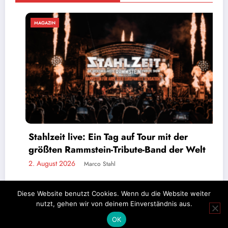
MAGAZIN
Stahlzeit live: Ein Tag auf Tour mit der
größten Rammstein-Tribute-Band der Welt
2. August 2026
Marco Stahl
Diese Website benutzt Cookies. Wenn du die Website weiter
nutzt, gehen wir von deinem Einverständnis aus.
Impressum
Datenschutz
OK