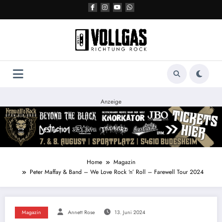
Zum
Inhalt
springen
Anzeige
Home
Magazin
Peter Maffay & Band – We Love Rock ‘n’ Roll – Farewell Tour 2024
Magazin
Annett Rose
13. Juni 2024