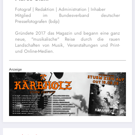
Fotograf | Redaktion | Administration | Inhaber
Mitglied im Bundesverband deutscher
Pressefotografen (bdp)
Gründete 2017 das Magazin und begann eine ganz
neue, "musikalische" Reise durch die rauen
Landschaften von Musik, Veranstaltungen und Print-
und Online-Medien.
Anzeige