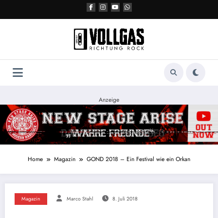
Zum
Inhalt
springen
Anzeige
Home
Magazin
GOND 2018 – Ein Festival wie ein Orkan
Magazin
Marco Stahl
8. Juli 2018