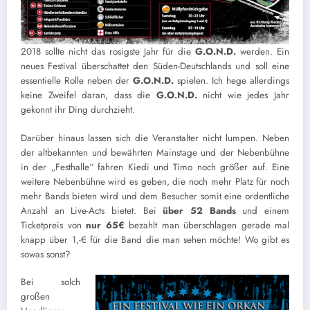
2018 sollte nicht das rosigste Jahr für die
G.O.N.D.
werden. Ein
neues Festival überschattet den Süden-Deutschlands und soll eine
essentielle Rolle neben der
G.O.N.D.
spielen. Ich hege allerdings
keine Zweifel daran, dass die
G.O.N.D.
nicht wie jedes Jahr
gekonnt ihr Ding durchzieht.
Darüber hinaus lassen sich die Veranstalter nicht lumpen. Neben
der altbekannten und bewährten Mainstage und der Nebenbühne
in der „Festhalle“ fahren Kiedi und Timo noch größer auf. Eine
weitere Nebenbühne wird es geben, die noch mehr Platz für noch
mehr Bands bieten wird und dem Besucher somit eine ordentliche
Anzahl an Live-Acts bietet. Bei
über 52 Bands
und einem
Ticketpreis von
nur 65€
bezahlt man überschlagen gerade mal
knapp über 1,-€ für die Band die man sehen möchte! Wo gibt es
sowas sonst?
Bei solch
großen