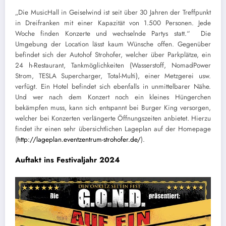
„Die MusicHall in Geiselwind ist seit über 30 Jahren der Treffpunkt
in Dreifranken mit einer Kapazität von 1.500 Personen. Jede
Woche finden Konzerte und wechselnde Partys statt.“ Die
Umgebung der Location lässt kaum Wünsche offen. Gegenüber
befindet sich der Autohof Strohofer, welcher über Parkplätze, ein
24 h-Restaurant, Tankmöglichkeiten (Wasserstoff, NomadPower
Strom, TESLA Supercharger, Total-Multi), einer Metzgerei usw.
verfügt. Ein Hotel befindet sich ebenfalls in unmittelbarer Nähe.
Und wer nach dem Konzert noch ein kleines Hüngerchen
bekämpfen muss, kann sich entspannt bei Burger King versorgen,
welcher bei Konzerten verlängerte Öffnungszeiten anbietet. Hierzu
findet ihr einen sehr übersichtlichen Lageplan auf der Homepage
(
http://lageplan.eventzentrum-strohofer.de/
).
Auftakt ins Festivaljahr 2024