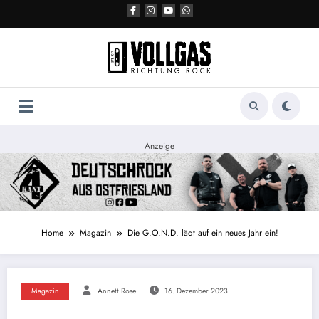
Zum
Inhalt
springen
Anzeige
Home
Magazin
Die G.O.N.D. lädt auf ein neues Jahr ein!
Magazin
Annett Rose
16. Dezember 2023