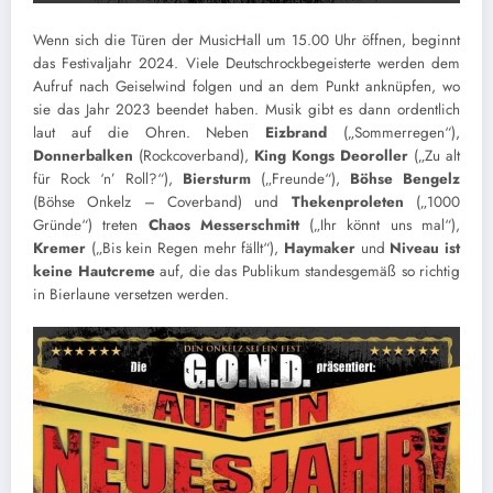
Wenn sich die Türen der MusicHall um 15.00 Uhr öffnen, beginnt
das Festivaljahr 2024. Viele Deutschrockbegeisterte werden dem
Aufruf nach Geiselwind folgen und an dem Punkt anknüpfen, wo
sie das Jahr 2023 beendet haben. Musik gibt es dann ordentlich
laut auf die Ohren. Neben
Eizbrand
(„Sommerregen“),
Donnerbalken
(Rockcoverband),
King Kongs Deoroller
(„Zu alt
für Rock ‘n’ Roll?“),
Biersturm
(„Freunde“),
Böhse
Bengelz
(Böhse Onkelz – Coverband) und
Thekenproleten
(„1000
Gründe“) treten
Chaos
Messerschmitt
(„Ihr könnt uns mal“),
Kremer
(„Bis kein Regen mehr fällt“),
Haymaker
und
Niveau ist
keine Hautcreme
auf, die das Publikum standesgemäß so richtig
in Bierlaune versetzen werden.