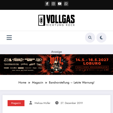
Zum
Inhalt
springen
Anzeige
Home
Magazin
Bandvorstellung – Letzte Warnung!
Magazin
Melissa Müller
27. Dezember 2019