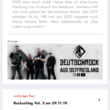
2009 eher durch Zufall. Heute höre ich eine bunte
Mischung von Punkrock bis Metalcore. Meistens trifft
man mich jedoch bei den kleineren Bands. Seit 2019
schreibe ich für VRR und seit 2022 begleitet mich
meine Kamera Berta. Mein Lebensmotto ist „Das
Leben muss rocken!“
Anzeige
vorheriger Post
Rockschlag Vol. 3 am 29.11.19