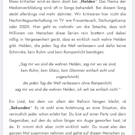
Etwas kritischer wird es dann doch bei „
Helden
“. Das Thema der
Medienverblödung wird oft in Songs behandelt. Bei diesem Song
steckt allerdings viel mehr dahinter. Wir kritisieren hier nicht die
Nachmittagsunterhaltung im TV wie Frauentausch, Dschungelcamp
oder DSDS. Hier geht es vielmehr um die Tatsache, dass sich
Millionen von Menschen diese Serien rein brettern und dabei
völlig in Vergessenheit gerät, dass es wirklich noch wahre Helden
gibt. Helden, die jeden Tag die Welt verbessern und dafür keine
Schminke, kein Ruhm und kein Rampenlicht benötigen.
„Sag mir wo sind die wahren Helden, sag mir wo sie sind,
kein Ruhm, kein Glanz, kein Glemmer einfach echt und
ungeschminkt,
die jeden Tag die Welt verbessern ohne Rampenlicht,
sag mir wo sind die wahren Helden, ich seh´sie einfach nicht.“
Ein Lied, bei dem vor allem der Refrain hängen bleibt, ist
„
Sekunden
“. Es ist wohl eine Anlehnung an eine Situation, die
vermutlich jeder schon erlebt hat. Du bist auf einer Party und dein
Gegenüber, auf den du schon länger ein Auge geworfen hast, ist
da. Er nimmt dich aber nicht wirklich wahr. Du musst also den
ganzen Mut zusammen nehmen und gehst auf diesen Menschen zu.