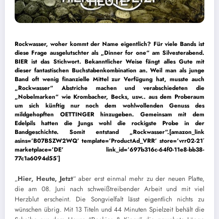
R
ockwasser
, woher kommt der Name eigentlich? Für viele Bands ist
diese Frage ausgelutschter als „Dinner for one“ am Silvesterabend.
BIER ist das Stichwort. Bekanntlicher Weise fängt alles Gute mit
dieser fantastischen Buchstabenkombination an. Weil man als junge
Band oft wenig finanzielle Mittel zur Verfügung hat, musste auch
„
Rockwasser
“ Abstriche machen und verabschiedeten die
„Nobelmarken“ wie Krombacher, Becks, usw.. aus dem Proberaum
um sich künftig nur noch dem wohlwollenden Genuss des
mildgehopften OETTINGER hinzugeben. Gemeinsam mit dem
Edelpils hatten die Jungs wohl die rockigste Probe in der
Bandgeschichte. Somit entstand „
Rockwasser
“.[amazon_link
asins=’B07BSZW2WQ’ template=’ProductAd_VRR’ store=’vrr02-21′
marketplace=’DE’ link_id=’697b316c-64f0-11e8-bb38-
77c1a6094d55′]
„
Hier, Heute, Jetzt
“ aber erst einmal mehr zu der neuen Platte,
die am 08. Juni nach schweißtreibender Arbeit und mit viel
Herzblut erscheint. Die Songvielfalt lässt eigentlich nichts zu
wünschen übrig. Mit 13 Titeln und 44 Minuten Spielzeit behält die