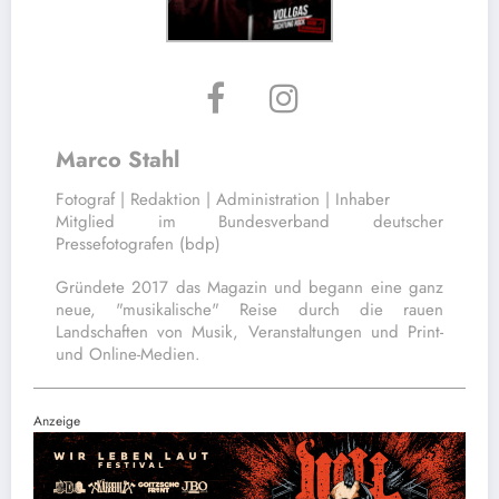
Marco Stahl
Fotograf | Redaktion | Administration | Inhaber
Mitglied im Bundesverband deutscher
Pressefotografen (bdp)
Gründete 2017 das Magazin und begann eine ganz
neue, "musikalische" Reise durch die rauen
Landschaften von Musik, Veranstaltungen und Print-
und Online-Medien.
Anzeige