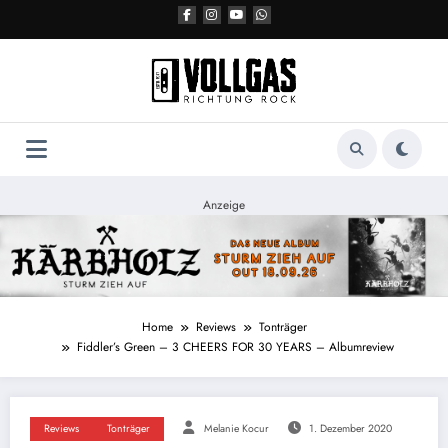
Zum
Inhalt
springen
Anzeige
Home
Reviews
Tonträger
Fiddler’s Green – 3 CHEERS FOR 30 YEARS – Albumreview
Reviews
Tonträger
Melanie Kocur
1. Dezember 2020