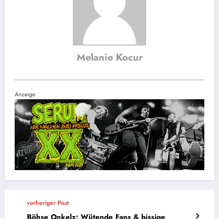
Melanie Kocur
Anzeige
vorheriger Post
Böhse Onkelz: Wütende Fans & bissige