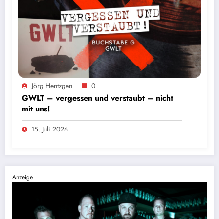
Foto: Andres Valdes
Jörg Hentzgen
0
GWLT – vergessen und verstaubt – nicht
mit uns!
15. Juli 2026
Anzeige