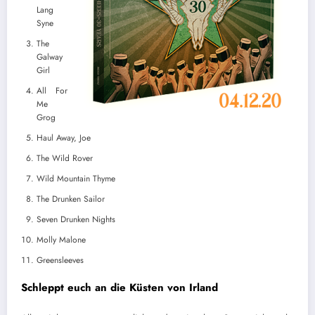
Lang
Syne
The
Galway
Girl
All For
Me
Grog
Haul Away, Joe
The Wild Rover
Wild Mountain Thyme
The Drunken Sailor
Seven Drunken Nights
Molly Malone
Greensleeves
Schleppt euch an die Küsten von Irland