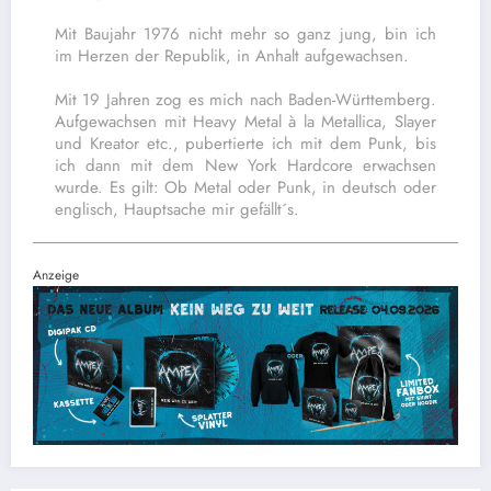
Mit Baujahr 1976 nicht mehr so ganz jung, bin ich
im Herzen der Republik, in Anhalt aufgewachsen.
Mit 19 Jahren zog es mich nach Baden-Württemberg.
Aufgewachsen mit Heavy Metal à la Metallica, Slayer
und Kreator etc., pubertierte ich mit dem Punk, bis
ich dann mit dem New York Hardcore erwachsen
wurde. Es gilt: Ob Metal oder Punk, in deutsch oder
englisch, Hauptsache mir gefällt´s.
Anzeige