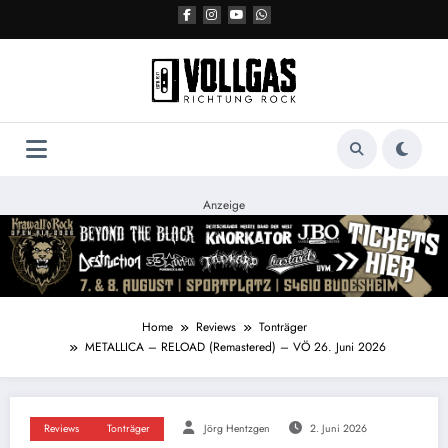
Zum
Inhalt
springen
Anzeige
Home
Reviews
Tonträger
METALLICA – RELOAD (Remastered) – VÖ 26. Juni 2026
Reviews
Tonträger
Jörg Hentzgen
2. Juni 2026