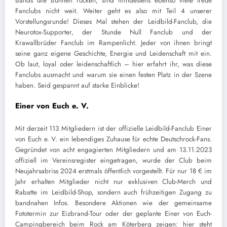
Bands die Bühnen rocken, sind mindestens ebenso viele treue
Fanclubs nicht weit. Weiter geht es also mit Teil 4 unserer
Vorstellungsrunde! Dieses Mal stehen der Leidbild-Fanclub, die
Neurotox-Supporter, der Stunde Null Fanclub und der
Krawallbrüder Fanclub im Rampenlicht. Jeder von ihnen bringt
seine ganz eigene Geschichte, Energie und Leidenschaft mit ein.
Ob laut, loyal oder leidenschaftlich – hier erfahrt ihr, was diese
Fanclubs ausmacht und warum sie einen festen Platz in der Szene
haben. Seid gespannt auf starke Einblicke!
Einer von Euch e. V.
Mit derzeit 113 Mitgliedern ist der offizielle Leidbild-Fanclub Einer
von Euch e. V. ein lebendiges Zuhause für echte Deutschrock-Fans.
Gegründet von acht engagierten Mitgliedern und am 13.11.2023
offiziell im Vereinsregister eingetragen, wurde der Club beim
Neujahrsabriss 2024 erstmals öffentlich vorgestellt. Für nur 18 € im
Jahr erhalten Mitglieder nicht nur exklusiven Club-Merch und
Rabatte im Leidbild-Shop, sondern auch frühzeitigen Zugang zu
bandnahen Infos. Besondere Aktionen wie der gemeinsame
Fototermin zur Eizbrand-Tour oder der geplante Einer von Euch-
Campingbereich beim Rock am Köterberg zeigen: hier steht