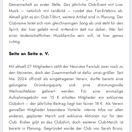
Gemeinschaft an erster Stelle. Das jährliche Club-Event mit Live-
Musik – natürlich mit Leidbild – rundet das Fan-Erlebnis ab.
Aktuell gibt es ein Club-T-Shirt, weitere Artikel sind in Planung. Der
Clubname leitet sich vom gleichnamigen Song ab und steht für den
Spirit, der hier gelebt wird: mittendrin statt nur dabei. Wer Teil
einer leidenschaftlichen Musikfamilie sein will, ist hier genau
richtig.
Seite an Seite e. V.
Mit aktuell 27 Mitgliedern zählt der Neurotox Fanclub zwar noch zu
den kleineren, doch der Zusammenhalt ist dafür umso größer. Seit
Mai 2024 offiziell als eingetragener Verein, durfte bereits eine
gelungene Gründungsparty und eine stimmungsvolle
Weihnachtsfeier gefeiert werden. Für eine einmalige
Aufnahmegebühr von 15 € erhalten Mitglieder ein exklusives
Clubshirt – der jährliche Beitrag liegt bei fairen 18 €. Als Verein
genießen Mitglieder besondere Vorteile: interne Infos vor allen
anderen, geplanter Merch und exklusive Aktionen nur für den
Club. Bisher gibt es das Clubshirt, doch weiterer Club-Merch ist
bereits in Planung. Gegründet wurde der Club von Sarah Bruns,