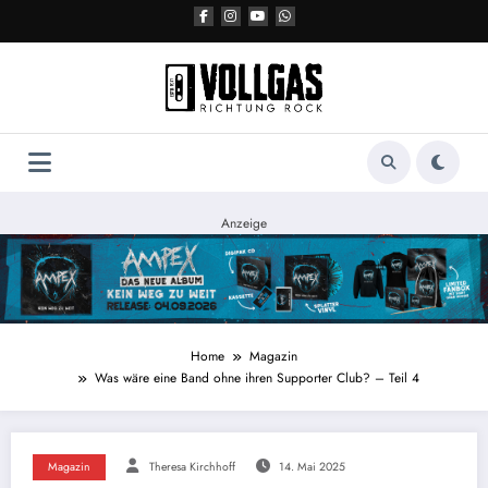
Zum
Inhalt
springen
Anzeige
Home
Magazin
Was wäre eine Band ohne ihren Supporter Club? – Teil 4
Magazin
Theresa Kirchhoff
14. Mai 2025