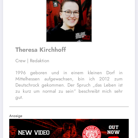
Theresa Kirchhoff
Crew | Redaktion
1996 geboren und in einem kleinen Dorf in
Mittelhessen aufgewachsen, bin ich 2012 zum
Deutschrock gekommen. Der Spruch „das Leben ist
zu kurz um normal zu sein“ beschreibt mich sehr
gut.
Anzeige