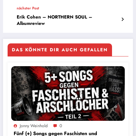
nächster Post
Erik Cohen – NORTHERN SOUL –
Albumreview
DAS KÖNNTE DIR AUCH GEFALLEN
Jonny Weinhold
0
Fünf (+) Songs gegen Faschisten und