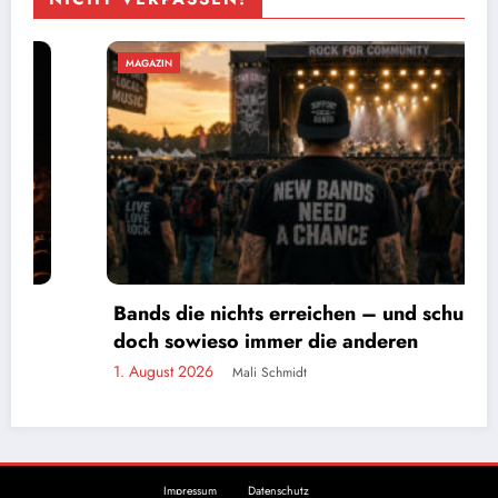
ZIN
MAGAZI
s die nichts erreichen – und schuld sind
Vollg
 sowieso immer die anderen
Comeb
gust 2026
31. Juli
Mali Schmidt
Impressum
Datenschutz