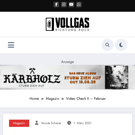
Zum
Inhalt
springen
Anzeige
Home
Magazin
Video Check II – Februar
Magazin
Nicole Scherer
1. März 2021