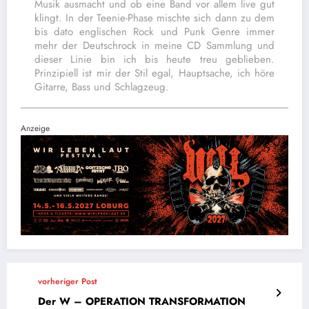
Musik ausmacht und ob eine Band vor allem live gut
klingt. In der Teenie-Phase mischte sich dann zu dem
bis dato englischen Rock und Punk Genre immer
mehr der Deutschrock in meine CD Sammlung und
dieser Linie bin ich bis heute treu geblieben.
Prinzipiell ist mir der Stil egal, Hauptsache, ich höre
Gitarre, Bass und Schlagzeug.
Anzeige
vorheriger Post
Der W – OPERATION TRANSFORMATION