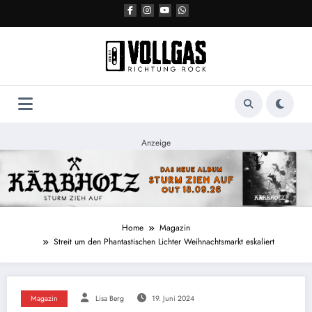
Zum
Inhalt
springen
Anzeige
Home
Magazin
Streit um den Phantastischen Lichter Weihnachtsmarkt eskaliert
Magazin
Lisa Berg
19. Juni 2024