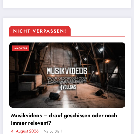
NICHT VERPASSEN!
MAGAZIN
Foto: Sascha Loss
r noch
Kärbholz – Die Tour kommt mit Vollg
3. August 2026
Marco Stahl