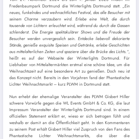
Fredenbaumpark Dortmund die Winterlights Dortmund statt.
„Ein
neues, funkelndes und weihnachtliches Festival, das alle Besucher mit
seinem Charme verzaubern wird. Erlebe eine Welt, die durch
tausende von Lichtern erleuchtet wird, während du durch die Gassen
schlenderst. Die Energie spektakulärer Shows und die Freude der
Besucher werden unvergesslich sein. Entdecke liebevoll dekorierte
Stände, genieße exquisite Speisen und Getränke, erlebe Geschichten
aus mittelalterlichen Zeiten und spaziere über die Brücke des Lichts.“
,
heißt es auf der Webseite der Winterlights Dortmund. Für
Liebhaber von Mittelaltermärkten erstmal eine schöne Idee, um die
Weihnachtszeit auf eine besondere Art zu genießen. Doch neu ist
das Konzept nicht. Bereits in den Vorjahren fand der Phantastische
Lichter Weihnachtsmarkt – kurz PLWM in Dortmund statt.
Nun erhebt der ehemalige Veranstalter des PLWM Gisbert Hiller
schwere Vorwürfe gegen die WL Events GmbH & Co. KG, die laut
Impressum Veranstalter der Winterlights Dortmund sind. In einem
offiziellen Statement erklärt er, wieso er sich betrogen fühlt und
weshalb er damit an die Öffentlichkeit geht. In den Kommentaren
zu seinem Post erhält Gisbert Hiller viel Zuspruch von den Fans des
Phantastische Lichter Weihnachtsmarkts, die über die