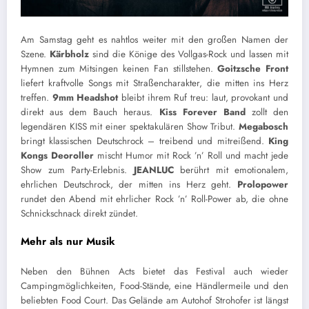
Am Samstag geht es nahtlos weiter mit den großen Namen der
Szene.
Kärbholz
sind die Könige des Vollgas-Rock und lassen mit
Hymnen zum Mitsingen keinen Fan stillstehen.
Goitzsche Front
liefert kraftvolle Songs mit Straßencharakter, die mitten ins Herz
treffen.
9mm
Headshot
bleibt ihrem Ruf treu: laut, provokant und
direkt aus dem Bauch heraus.
Kiss Forever Band
zollt den
legendären KISS mit einer spektakulären Show Tribut.
Megabosch
bringt klassischen Deutschrock – treibend und mitreißend.
King
Kongs Deoroller
mischt Humor mit Rock ’n’ Roll und macht jede
Show zum Party-Erlebnis.
JEANLUC
berührt mit emotionalem,
ehrlichen Deutschrock, der mitten ins Herz geht.
Prolopower
rundet den Abend mit ehrlicher Rock ’n’ Roll-Power ab, die ohne
Schnickschnack direkt zündet.
Mehr als nur Musik
Neben den Bühnen Acts bietet das Festival auch wieder
Campingmöglichkeiten, Food-Stände, eine Händlermeile und den
beliebten Food Court. Das Gelände am Autohof Strohofer ist längst