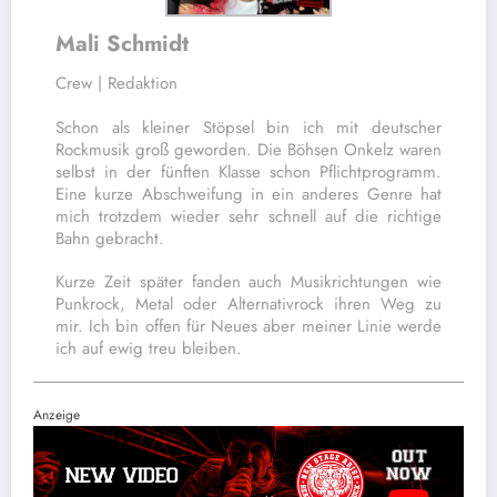
Mali Schmidt
Crew | Redaktion
Schon als kleiner Stöpsel bin ich mit deutscher
Rockmusik groß geworden. Die Böhsen Onkelz waren
selbst in der fünften Klasse schon Pflichtprogramm.
Eine kurze Abschweifung in ein anderes Genre hat
mich trotzdem wieder sehr schnell auf die richtige
Bahn gebracht.
Kurze Zeit später fanden auch Musikrichtungen wie
Punkrock, Metal oder Alternativrock ihren Weg zu
mir. Ich bin offen für Neues aber meiner Linie werde
ich auf ewig treu bleiben.
Anzeige