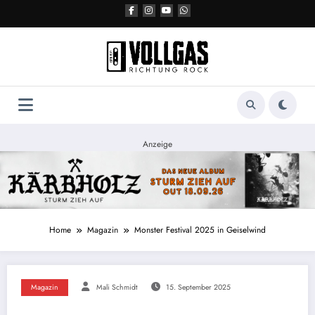
Zum
Inhalt
springen
Anzeige
Home
Magazin
Monster Festival 2025 in Geiselwind
Magazin
Mali Schmidt
15. September 2025