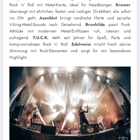
Rock ’n’ Roll mit Metal-Kante, ideal für Headbanger.
Kremer
überzeugt mit ehrlichen Texten und rockiger Direktheit, die sofort
ins Ohr geht.
Asenblut
bringt nordische Härte und epische
Viking-Metal-Sounds nach Geiselwind.
Brunhilde
paart Punk-
Attitüde mit modernen Metal-Einflüssen roh, intensiv und
aufregend.
F.U.C.K.
steht seit Jahren für Spaß, Party und
kompromisslosen Rock ’n’ Roll.
Edelweiss
mischt frech alpine
Stimmung mit Rock-Elementen und sorgt für ein besonderes
Highlight.