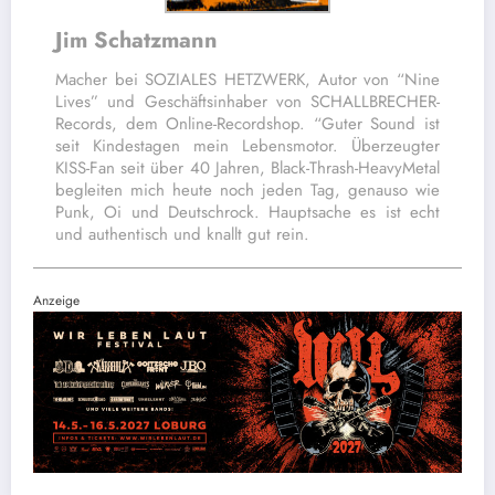
Jim Schatzmann
Macher bei SOZIALES HETZWERK, Autor von “Nine
Lives” und Geschäftsinhaber von SCHALLBRECHER-
Records, dem Online-Recordshop. “Guter Sound ist
seit Kindestagen mein Lebensmotor. Überzeugter
KISS-Fan seit über 40 Jahren, Black-Thrash-HeavyMetal
begleiten mich heute noch jeden Tag, genauso wie
Punk, Oi und Deutschrock. Hauptsache es ist echt
und authentisch und knallt gut rein.
Anzeige