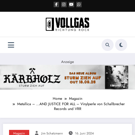
Zum
Inhalt
springen
Anzeige
Home
Magazin
Metallica – …AND JUSTICE FOR ALL – Vinylperle von Schallbrecher
Records und VRR
Magazin
Jim Schatzmann
16. Juni 2024