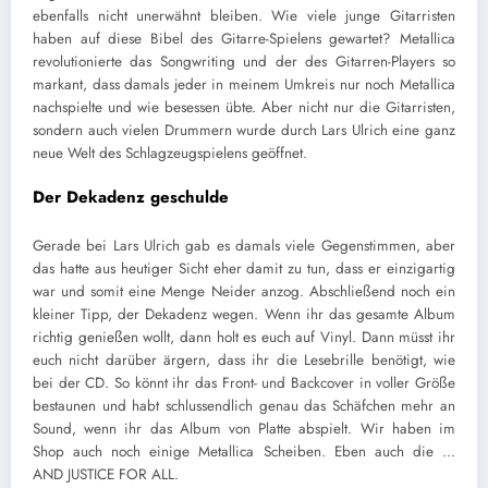
ebenfalls nicht unerwähnt bleiben. Wie viele junge Gitarristen
haben auf diese Bibel des Gitarre-Spielens gewartet? Metallica
revolutionierte das Songwriting und der des Gitarren-Players so
markant, dass damals jeder in meinem Umkreis nur noch Metallica
nachspielte und wie besessen übte. Aber nicht nur die Gitarristen,
sondern auch vielen Drummern wurde durch Lars Ulrich eine ganz
neue Welt des Schlagzeugspielens geöffnet.
Der Dekadenz geschulde
Gerade bei Lars Ulrich gab es damals viele Gegenstimmen, aber
das hatte aus heutiger Sicht eher damit zu tun, dass er einzigartig
war und somit eine Menge Neider anzog. Abschließend noch ein
kleiner Tipp, der Dekadenz wegen. Wenn ihr das gesamte Album
richtig genießen wollt, dann holt es euch auf Vinyl. Dann müsst ihr
euch nicht darüber ärgern, dass ihr die Lesebrille benötigt, wie
bei der CD. So könnt ihr das Front- und Backcover in voller Größe
bestaunen und habt schlussendlich genau das Schäfchen mehr an
Sound, wenn ihr das Album von Platte abspielt. Wir haben im
Shop auch noch einige Metallica Scheiben. Eben auch die …
AND JUSTICE FOR ALL.