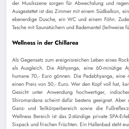
der Musikszene sorgen für Abwechslung und regen 
Ausgestattet ist das Zimmer mit einem Südbalkon, ei
ebenerdige Dusche, ein WC und einem Föhn. Zudem 
Tasche mit Saunatüchern und Bademantel (leihweise für
Wellness in der Chillarea
Als Gegensatz zum ereignisreichen Leben eines Rocks
als Ausgleich. Die Abhyanga, eine 60-minütige A
humane 70,- Euro gönnen. Die Padabhyanga, eine 40
einen Preis von 50,- Euro. Wer den Kopf voll hat, ka
Gesicht unter Anwendung hochwertiger, indischer
Shiromardana scheint dafür bestens geeignet. Aber d
Ganz- und Teilkörperbereich sowie die Fußreflex
Wellness Bereich ist das 2-stündige private SPA-Erl
Sixpack und frischen Früchten. Ein Hallenbad steht e