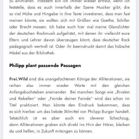
zu animieren. Trotzdem bin ich immer wieder erfreut, wenn ich
feststelle, dass es auch innerhalb der Szene Musiker gibt, die
s
o
viel Mühe und Hingabe in ihre Texte investieren
, dass man fast
meinen könnte, sie wollten sich mit Größen wie Goethe, Schiller
oder Brecht messen.
Ich habe euch hier mal meine Glanzlichter
der deutschen Rockmusik aufgelistet
, mit denen ihr vielleicht eure
Eltern und Lehrer davon überzeugen könnt, dass
deutscher
Rock
pädagogisch wertvoll ist. Oder ihr beeindruckt damit das hübsche
Mädel aus der Bibliothek.
Philip
p
plant passende Passagen
Frei.Wild
sind die unangefochtenen
Könige
der Alliterationen, sie
reihen
also
immer wieder Worte mit den gleichen
Anfangsbuchstaben aneinander.
Bei manchen Songs wie „Rivalen
und Rebellen“ oder
„
Feinde deiner Feinde“ wird das schon im
Titel praktiziert.
Man könnte den Eindruck bekommen, dass
es
sich
hierbei um das liebste Stilmittel von Philip
p
Burger handelt.
Tatsächlich ist es aber auch ein cleverer Schachzug,
denn
Alliterationen graben sich direkt ins Hirn der Hörer
,
bleiben
da und helfen, in Zukunft mitsingen zu können.