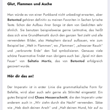
Glut, Flammen und Asche
Man würde es von einer Punkband nicht unbedingt erwarten, aber
Betontod
gehören definitiv zu meinen Favoriten in Sachen lyrische
Texte. Schon der Aufbau ihrer Songs ist dem von Gedichten sehr
ähnlich. Sie benutzen beispielsweise gerne Leitmotive, das heißt
dass sich eine Grundthematik durch den ganzen Text zieht und alle
verwendeten Bilder, also Metaphern darauf aufbauen, wie zum
Beispiel bei „Welt in Flammen“, wo „Flammen“, „schwarzer Rauch“
und „verbrannte Erde“ den Tod symbolisieren. Genauso viele
schöne Feuermotive findet man übrigens auch bei „Spiel mit dem
Feuer“ von
Saltatio Mortis
, das von
Betontod
erfolgreich
gecovert wurde.
Hör dir das an!
Der Imperativ ist in erster Linie die grammatikalische Form für
Befehle, wird aber auch sehr gerne als Stilmittel eingesetzt.
Ein
gutes Beispiel sind
Chaos Messerschmitt
, die den Imperativ unter
anderem auch in „Wir
ziehn
durch die Nacht“ verwenden. Sätze
wie „Heb doch deinen Arsch“ und „Halt deinen Mund, hör auf zu