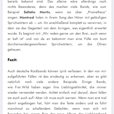
bereits bekannt sind. Das alleine wäre allerdings noch
nichts
B
esonderes, denn das machen viele Bands, wie zum
Beispiel
Saltatio Mortis
, wenn sie über „Prometheus“
singen.
Montreal
holen in ihrem Song den Hörer mit geläufigen
Sprichwörtern ab – um ihn anschließend komplett zu verwirren, in
dem sie das Gegenteil von dem
bringen, was eigentlich erwartet
wurde. Es beginnt mit „Wir reden gerne um den Brei, auch wenn
er kalt ist“ und von da an bekommt man eine Fülle von bunt
durcheinandergeworfenen Sprichwörtern, um die Ohren
g
ehau
en.
Fazit:
Auch deutsche Rockbands können Lyrik
verfassen
. In den von mir
aufgeführten Fällen ist das eindeutig zu erkennen, aber es gibt
natürlich noch viele andere Beispiele. Einige Bands,
wie
Frei.Wild
haben
sogar
ihre Lieblingsstilmittel
, die immer
wieder verwendet werden. Achtet einfach mal darauf, dann fallen
sie euch auch auf! Aber ich muss euch warnen:
W
enn man erst mal
damit angefangen hat, hört man die Texte anders und es führt
manchmal zu schallendem Gelächter, wenn man sich mit
Freunden
bei einem Bier
das neue Album der Lieblingsband