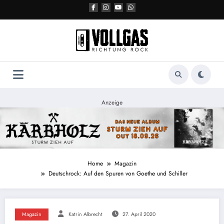
Zum
Inhalt
springen
Anzeige
Home
Magazin
Deutschrock: Auf den Spuren von Goethe und Schiller
Magazin
Katrin Albrecht
27. April 2020