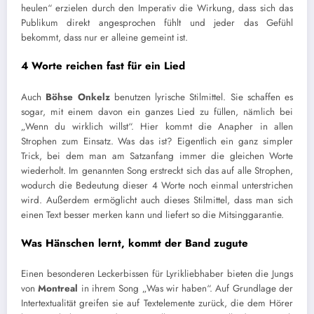
heulen“ erzielen durch den Imperativ die Wirkung, dass sich das
Publikum direkt angesprochen fühlt
und jeder das Gefühl
bekommt, dass nur er alleine gemeint ist.
4 Worte reichen fast für ein Lied
Auch
Böhse
Onkelz
benutzen lyrische Stilmittel. Sie schaffen es
sogar, mit einem davon ein ganzes Lied zu füllen, nämlich bei
„Wenn du wirklich willst“. Hier kommt die Anapher in allen
Strophen zum Einsatz. Was das ist? Eigentlich ein ganz simpler
Trick, bei dem man am Satzanfang immer die gleichen Worte
wiederholt. Im genannten Song erstreckt sich das auf alle Strophen,
wodurch die Bedeutung dieser 4 Worte noch einmal unterstrichen
wird. Außerdem ermöglicht auch dieses Stilmittel, dass man sich
einen Text besser merken kann und liefert so die Mitsinggarantie.
Was Hänschen lernt, kommt der Band zugute
Ein
en besonderen Leckerbissen für Lyrikliebhaber
bieten die Jungs
von
Montreal
in ihrem Song „Was wir haben“. Auf Grundlage der
Intertextualität greifen sie auf Textelemente zurück, die dem Hörer