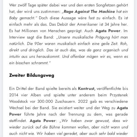
Wer zwölf Tage später dabei war und den ersten Songfetzen gehört
hat, der wird uns zustimmen:
„
Rage Against The Machine
hat ein
Baby gemacht.“
Doch diese Aussage wäre fast zu einfach. Es ist
einfach mehr als das. Das Debüt der Amerikaner ist 34 Jahre her.
Es hat Millionen von Menschen geprägt. Auch
Agata Power
. Im
Interview sagt die Band:
„
Unsere musikalische Prägung hört man
natürlich. Die 90er waren musikalisch einfach eine geile Zeit. Roh,
direkt und dringlich. Das ist auch das, was da ganz organisch und
intuitiv aus uns herauskommt. Und offenbar mögen wir es, wenn es
ein bisschen schrammt.“
Zweiter Bildungsweg
Ein Drittel der Band spielte bereits als
Kontrust,
veröffentlichte bis
2014 vier Alben und spielte unter anderem beim Przystanek
Woodstock vor 300.000 Zuschauern. 2022 gab es verschiedene
Wechsel bei der Band. Sie existiert weiter und der Weg zu
Agata
Power
führte Jahre nach der Trennung zu dem, was gerade
stattfindet.
Agata Power
:
„
Wir haben zwar gewusst, dass wir
wieder zurück auf die Bühne kommen wollen, aber nicht wann und
auch nicht wie. Wir haben viel geredet, aber auch sehr bald wieder