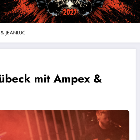
x & JEANLUC
Lübeck mit Ampex &