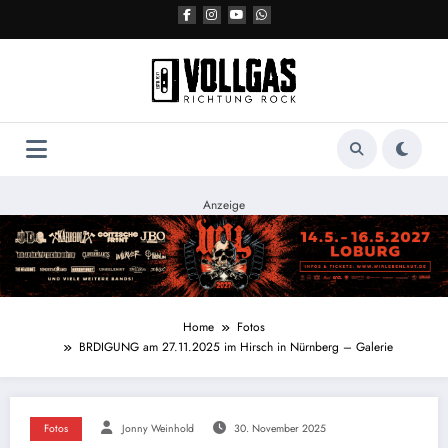
Zum
Inhalt
springen
Anzeige
Home
Fotos
BRDIGUNG am 27.11.2025 im Hirsch in Nürnberg – Galerie
Fotos
Jonny Weinhold
30. November 2025