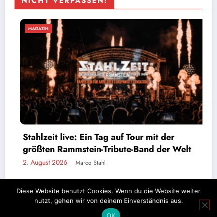
NICHT VERPASSEN!
MAGAZIN
ts erreichen – und schuld sind
Vollgas Party 
immer die anderen
Comeback wird 
31. Juli 2026
i Schmidt
Marco S
Diese Website benutzt Cookies. Wenn du die Website weiter
nutzt, gehen wir von deinem Einverständnis aus.
Impressum
Datenschutz
OK