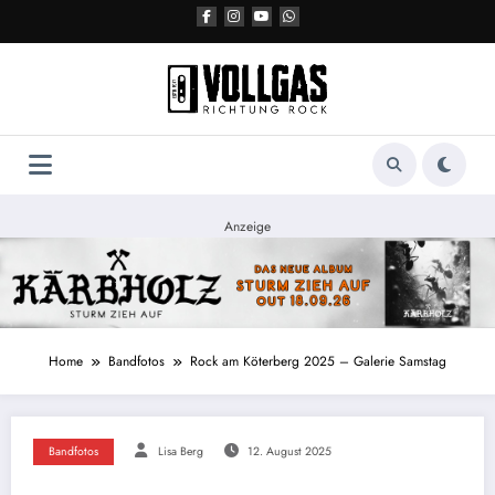
Zum
Inhalt
springen
Anzeige
Home
Bandfotos
Rock am Köterberg 2025 – Galerie Samstag
Bandfotos
Lisa Berg
12. August 2025