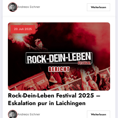
Artefuckt und Unantastbar
Andreas Eichner
Weiterlesen
20. Juli 2025
Rock-Dein-Leben Festival 2025 –
Eskalation pur in Laichingen
Andreas Eichner
Weiterlesen