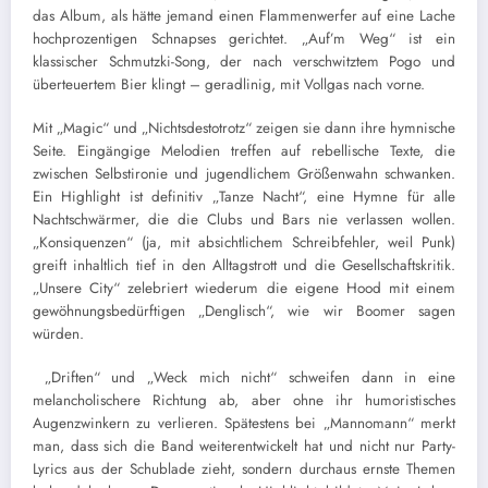
das Album, als hätte jemand einen Flammenwerfer auf eine Lache
hochprozentigen Schnapses gerichtet. „Auf’m Weg“ ist ein
klassischer Schmutzki-Song, der nach verschwitztem Pogo und
überteuertem Bier klingt – geradlinig, mit Vollgas nach vorne.
Mit „Magic“ und „Nichtsdestotrotz“ zeigen sie dann ihre hymnische
Seite. Eingängige Melodien treffen auf rebellische Texte, die
zwischen Selbstironie und jugendlichem Größenwahn schwanken.
Ein Highlight ist definitiv „Tanze Nacht“, eine Hymne für alle
Nachtschwärmer, die die Clubs und Bars nie verlassen wollen.
„Konsiquenzen“ (ja, mit absichtlichem Schreibfehler, weil Punk)
greift inhaltlich tief in den Alltagstrott und die Gesellschaftskritik.
„Unsere City“ zelebriert wiederum die eigene Hood mit einem
gewöhnungsbedürftigen „Denglisch“, wie wir Boomer sagen
würden.
„Driften“ und „Weck mich nicht“ schweifen dann in eine
melancholischere Richtung ab, aber ohne ihr humoristisches
Augenzwinkern zu verlieren. Spätestens bei „Mannomann“ merkt
man, dass sich die Band weiterentwickelt hat und nicht nur Party-
Lyrics aus der Schublade zieht, sondern durchaus ernste Themen