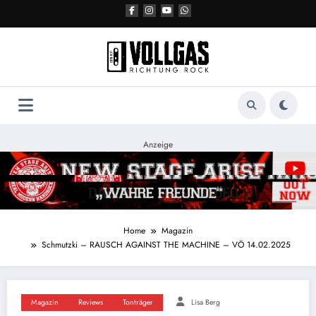
Zum
Inhalt
springen
Anzeige
Home
Magazin
Schmutzki – RAUSCH AGAINST THE MACHINE – VÖ 14.02.2025
Magazin
Reviews
Tonträger
Lisa Berg