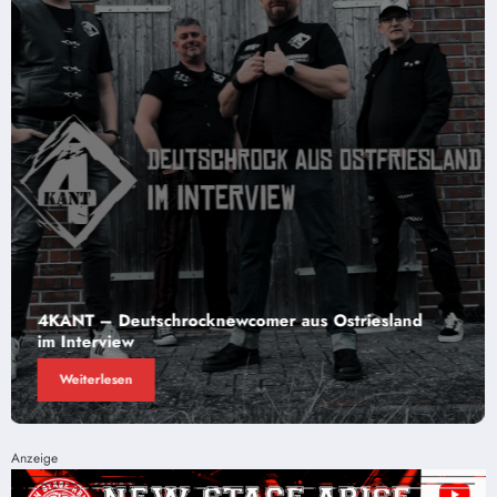
sland
Musikvideos – drauf geschissen oder noch i
relevant?
Weiterlesen
Anzeige