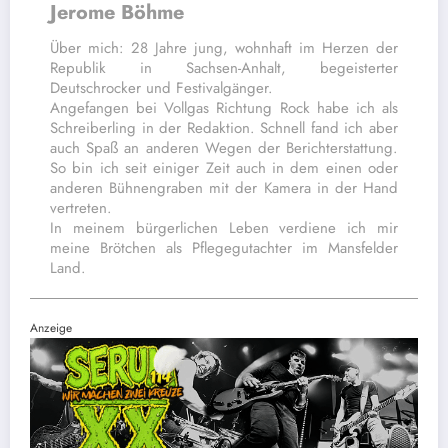
Jerome Böhme
Über mich: 28 Jahre jung, wohnhaft im Herzen der
Republik in Sachsen-Anhalt, begeisterter
Deutschrocker und Festivalgänger.
Angefangen bei Vollgas Richtung Rock habe ich als
Schreiberling in der Redaktion. Schnell fand ich aber
auch Spaß an anderen Wegen der Berichterstattung.
So bin ich seit einiger Zeit auch in dem einen oder
anderen Bühnengraben mit der Kamera in der Hand
vertreten.
In meinem bürgerlichen Leben verdiene ich mir
meine Brötchen als Pflegegutachter im Mansfelder
Land.
Anzeige