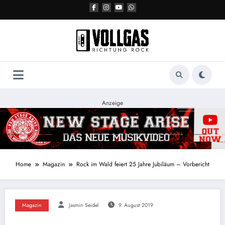
Zum
Inhalt
springen
Anzeige
Home
Magazin
Rock im Wald feiert 25 Jahre Jubiläum – Vorbericht
Magazin
Jasmin Seidel
9. August 2019