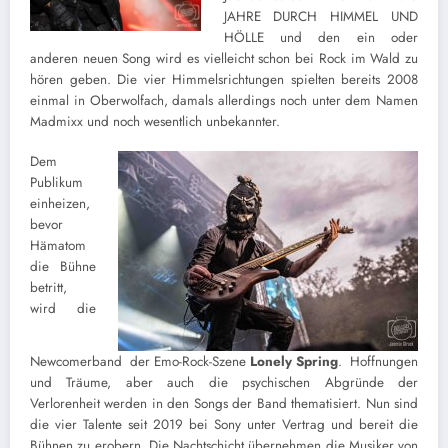
JAHRE DURCH HIMMEL UND
HÖLLE und den ein oder
anderen neuen Song wird es vielleicht schon bei Rock im Wald zu
hören geben. Die vier Himmelsrichtungen spielten bereits 2008
einmal in Oberwolfach, damals allerdings noch unter dem Namen
Madmixx und noch wesentlich unbekannter.
Dem
Publikum
einheizen,
bevor
Hämatom
die Bühne
betritt,
wird die
Newcomerband der Emo-Rock-Szene
Lonely Spring
. Hoffnungen
und Träume, aber auch die psychischen Abgründe der
Verlorenheit werden in den Songs der Band thematisiert. Nun sind
die vier Talente seit 2019 bei Sony unter Vertrag und bereit die
Bühnen zu erobern. Die Nachtschicht übernehmen die Musiker von