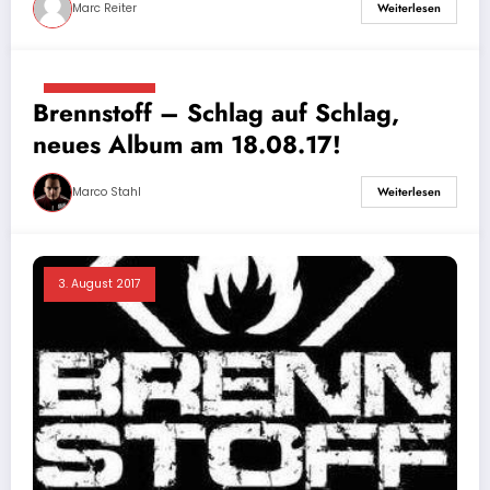
Marc Reiter
Weiterlesen
3. August 2017
Brennstoff – Schlag auf Schlag,
neues Album am 18.08.17!
Marco Stahl
Weiterlesen
3. August 2017