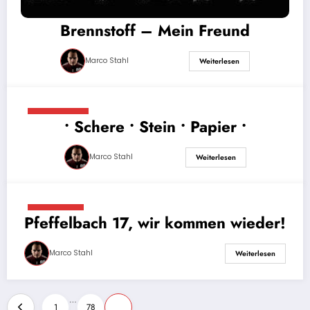
Brennstoff – Mein Freund
Marco Stahl
Weiterlesen
27. Juli 2017
• Schere • Stein • Papier •
Marco Stahl
Weiterlesen
4. Juli 2017
Pfeffelbach 17, wir kommen wieder!
Marco Stahl
Weiterlesen
Seitennummerierung
…
1
78
79