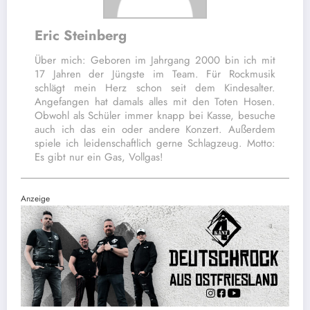
Eric Steinberg
Über mich: Geboren im Jahrgang 2000 bin ich mit
17 Jahren der Jüngste im Team. Für Rockmusik
schlägt mein Herz schon seit dem Kindesalter.
Angefangen hat damals alles mit den Toten Hosen.
Obwohl als Schüler immer knapp bei Kasse, besuche
auch ich das ein oder andere Konzert. Außerdem
spiele ich leidenschaftlich gerne Schlagzeug. Motto:
Es gibt nur ein Gas, Vollgas!
Anzeige