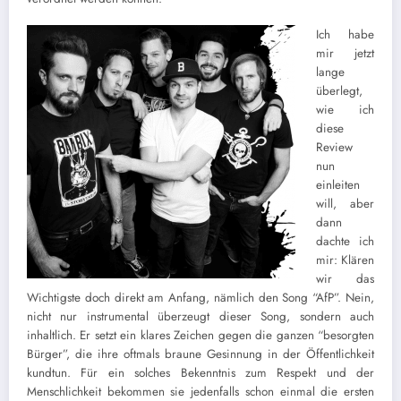
Ich habe
mir jetzt
lange
überlegt,
wie ich
diese
Review
nun
einleiten
will, aber
dann
dachte ich
mir: Klären
wir das
Wichtigste doch direkt am Anfang, nämlich den Song “AfP”. Nein,
nicht nur instrumental überzeugt dieser Song, sondern auch
inhaltlich. Er setzt ein klares Zeichen gegen die ganzen “besorgten
Bürger”, die ihre oftmals braune Gesinnung in der Öffentlichkeit
kundtun. Für ein solches Bekenntnis zum Respekt und der
Menschlichkeit bekommen sie jedenfalls schon einmal die ersten