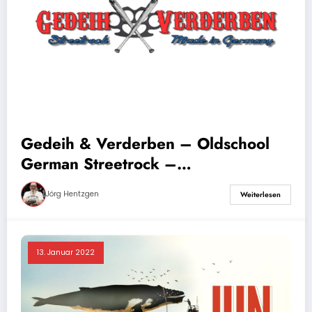
Gedeih & Verderben – Oldschool
German Streetrock –
Bandvorstellung
Jörg Hentzgen
Weiterlesen
13. Januar 2022