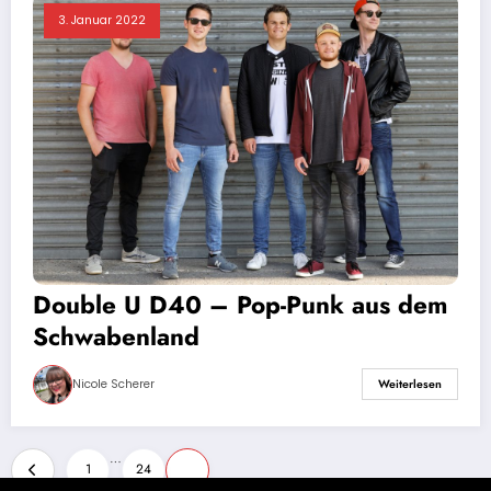
3. Januar 2022
Double U D40 – Pop-Punk aus dem
Schwabenland
Nicole Scherer
Weiterlesen
Seitennummerierung
…
1
24
25