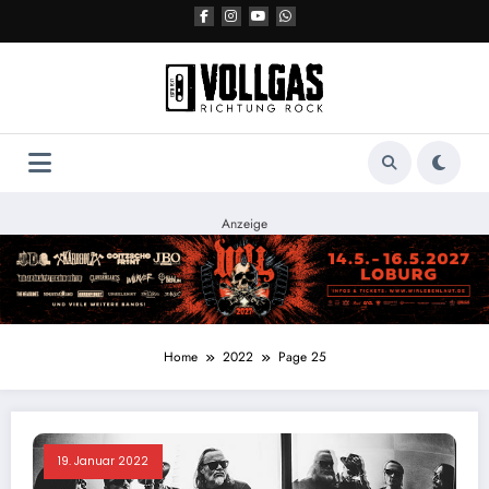
Zum
Inhalt
springen
Anzeige
Home
2022
Page 25
19. Januar 2022