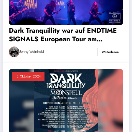
Dark Tranquillity war auf ENDTIME
SIGNALS European Tour am
07.11.2024 in München – Galerie
Jonny Weinhold
Weiterlesen
18. Oktober 2024