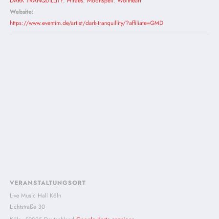
DARK TRANQUILLITY
,
Hiraes
,
Moonspell
,
Wolfheart
Website:
https://www.eventim.de/artist/dark-tranquillity/?affiliate=GMD
VERANSTALTUNGSORT
Live Music Hall Köln
Lichtstraße 30