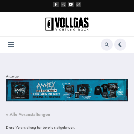
Zum
Inhalt
springen
Anzeige
« Alle Veranstaltungen
Diese Veranstaltung hat bereits stattgefunden.