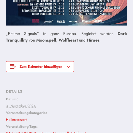
„Entime Signals“ in ganz Europa. Begleitet werden
Dark
Tranquillity
von
Moonspell
,
Wolfheart
und
Hiraes
.
Zum Kalender hinzufügen
DETAILS
Datum:
3. November 2024
Veranstaltungskategorie:
Hallenkonzert
Veranstaltung-Tags: