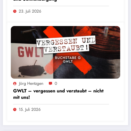
23. Juli 2026
Foto: Andres Valdes
Jörg Hentzgen
0
GWLT – vergessen und verstaubt – nicht
mit uns!
15. Juli 2026