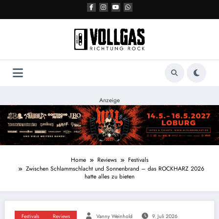
Zum
Inhalt
springen
Anzeige
Home
Reviews
Festivals
Zwischen Schlammschlacht und Sonnenbrand – das ROCKHARZ 2026
hatte alles zu bieten
Festivals
Reviews
Vanny Weinhold
9. Juli 2026