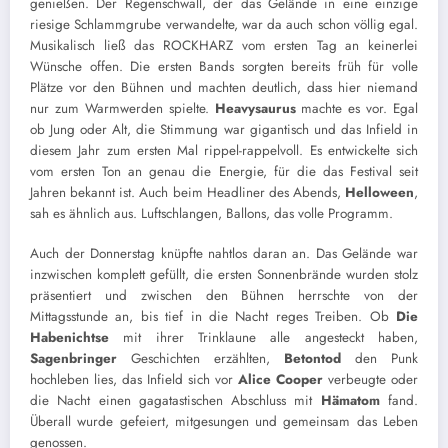
genießen. Der Regenschwall, der das Gelände in eine einzige
riesige Schlammgrube verwandelte, war da auch schon völlig egal.
Musikalisch ließ das ROCKHARZ vom ersten Tag an keinerlei
Wünsche offen. Die ersten Bands sorgten bereits früh für volle
Plätze vor den Bühnen und machten deutlich, dass hier niemand
nur zum Warmwerden spielte.
Heavysaurus
machte es vor. Egal
ob Jung oder Alt, die Stimmung war gigantisch und das Infield in
diesem Jahr zum ersten Mal rippel-rappelvoll. Es entwickelte sich
vom ersten Ton an genau die Energie, für die das Festival seit
Jahren bekannt ist. Auch beim Headliner des Abends,
Helloween
,
sah es ähnlich aus. Luftschlangen, Ballons, das volle Programm.
Auch der Donnerstag knüpfte nahtlos daran an. Das Gelände war
inzwischen komplett gefüllt, die ersten Sonnenbrände wurden stolz
präsentiert und zwischen den Bühnen herrschte von der
Mittagsstunde an, bis tief in die Nacht reges Treiben. Ob
Die
Habenichtse
mit ihrer Trinklaune alle angesteckt haben,
Sagenbringer
Geschichten erzählten,
Betontod
den Punk
hochleben lies, das Infield sich vor
Alice Cooper
verbeugte oder
die Nacht einen gagatastischen Abschluss mit
Hämatom
fand.
Überall wurde gefeiert, mitgesungen und gemeinsam das Leben
genossen.