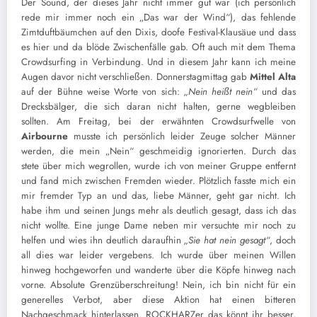
Der Sound, der dieses Jahr nicht immer gut war (ich persönlich
rede mir immer noch ein „Das war der Wind“), das fehlende
Zimtduftbäumchen auf den Dixis, doofe Festival-Klausäue und dass
es hier und da blöde Zwischenfälle gab. Oft auch mit dem Thema
Crowdsurfing in Verbindung. Und in diesem Jahr kann ich meine
Augen davor nicht verschließen. Donnerstagmittag gab
Mittel Alta
auf der Bühne weise Worte von sich:
„Nein heißt nein“
und das
Drecksbälger, die sich daran nicht halten, gerne wegbleiben
sollten. Am Freitag, bei der erwähnten Crowdsurfwelle von
Airbourne
musste ich persönlich leider Zeuge solcher Männer
werden, die mein „Nein“ geschmeidig ignorierten. Durch das
stete über mich wegrollen, wurde ich von meiner Gruppe entfernt
und fand mich zwischen Fremden wieder. Plötzlich fasste mich ein
mir fremder Typ an und das, liebe Männer, geht gar nicht. Ich
habe ihm und seinen Jungs mehr als deutlich gesagt, dass ich das
nicht wollte. Eine junge Dame neben mir versuchte mir noch zu
helfen und wies ihn deutlich daraufhin
„Sie hat nein gesagt“
, doch
all dies war leider vergebens. Ich wurde über meinen Willen
hinweg hochgeworfen und wanderte über die Köpfe hinweg nach
vorne. Absolute Grenzüberschreitung! Nein, ich bin nicht für ein
generelles Verbot, aber diese Aktion hat einen bitteren
Nachgeschmack hinterlassen. ROCKHARZer das könnt ihr besser,