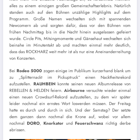
alles zu einem einzigen großen Gemeinschaftserlebnis. Natürlich
standen auch auf den Bühnen unzählige Highlights auf dem
Programm. Große Namen wechselten sich mit spannenden
Newcomern ab und sorgten dafür, dass vor den Bühnen vom
frühen Nachmittag bis in die Nacht hinein ausgelassen gefeiert
wurde. Circle Pits, Mitsingmomente und Gänsehaut wechselten sich
beinahe im Minutentakt ab und machten einmal mehr deutlich,
dass das ROCKHARZ weit mehr ist als nur eine Aneinanderreihung
von Konzerten.
Bei
Rodeo 5000
zogen einige im Publikum kurzerhand blank um
zu „Splitternackt im Pickuptruck“ einen Nacktheitsrekord
aufzustellen.
RAUHBEIN
konnte seinen neuen Albumrelease von
REBELLEN & HELDEN feiern.
Airbourne
versuchte wieder einmal
einen neuen Crowdsurf-Rekord aufzustellen, zu dem wir später
leider nochmal ein ernstes Wort loswerden müssen. Der Freitag
hatte es durch und durch in sich. Und der Samstag? Der setzte
dem ganzen dann nochmal die Krone auf, wobei vor allem
nochmal
DORO
,
Knorkator
und
Feuerschwanz
richtig derbe
abrissen.