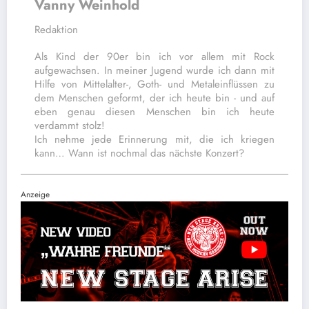
Vanny Weinhold
Redaktion
Als Kind der 90er bin ich vor allem mit Rock
aufgewachsen. In meiner Jugend wurde ich dann mit
Hilfe von Mittelalter-, Goth- und Metaleinflüssen zu
dem Menschen geformt, der ich heute bin - und auf
eben genau diesen Menschen bin ich heute
verdammt stolz!
Ich nehme jede Erinnerung mit, die ich kriegen
kann… Wann ist nochmal das nächste Konzert?
Anzeige